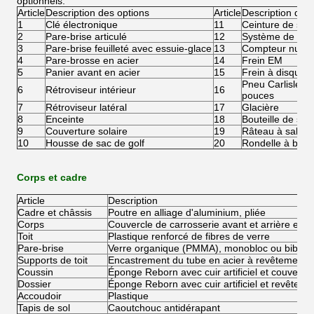
optionnels.
Article
Description des options
Article
Description des 
1
Clé électronique
11
Ceinture de sécu
2
Pare-brise articulé
12
Système de rech
3
Pare-brise feuilleté avec essuie-glace
13
Compteur numé
4
Pare-brosse en acier
14
Frein EM
5
Panier avant en acier
15
Frein à disque 
Pneu Carlisle 2
6
Rétroviseur intérieur
16
pouces
7
Rétroviseur latéral
17
Glacière
8
Enceinte
18
Bouteille de sab
9
Couverture solaire
19
Râteau à sable
10
Housse de sac de golf
20
Rondelle à bille
Corps et cadre
Article
Description
Cadre et châssis
Poutre en alliage d'aluminium, pliée
Corps
Couvercle de carrosserie avant et arrière en p
Toit
Plastique renforcé de fibres de verre
Pare-brise
Verre organique (PMMA), monobloc ou bibloc
Supports de toit
Encastrement du tube en acier à revêtement no
Coussin
Éponge Reborn avec cuir artificiel et couvercle
Dossier
Éponge Reborn avec cuir artificiel et revêteme
Accoudoir
Plastique
Tapis de sol
Caoutchouc antidérapant