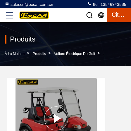
salescn@excar.com.cn
86--13546943585
Citation
Produits
>
>
>
À La Maison
Produits
Voiture Électrique De Golf
Verdissez 4 Le C