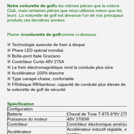
Notre voiturette de golf
a les mêmes pièces que la voiture
Club, mais certaines pièces que nous utilisons mieux que les
leurs. La voiturette de golf est devenue l'un de nos principaux
produits ces dernières années.
Plume de
voiturette de golf
comme ci-dessous :
※ Technologie avancée de frein à disque
※ Phare LED spécial mondial
※ Boîte-pont Italie Graziano
※ Contrôleur Curtis 48V 275A
※ Le frein électromagnétique rend la conduite plus sûre
※ Accélérateur 100% étanche
※ Type canapé-chaise, confortable
※ FR/disque RR/tambour, capacité de conduite plus élevée de
la voiturette de golf de sécurité
Spécification
Configuration
Batterie
Cheval de Troie T-875 6*8V 275AH
Puissance du moteur
48V 3700W
Contrôleur
Contrôleur électronique américain C
Accélérateur inductif réglable, sys
Accélérateur