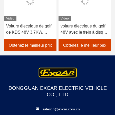
Vidéo
Vidéo
Voiture électrique de golf
voiture électrique du golf
de KDS 48V 3.7KW,
48V avec le frein à disque
chariot de golf de voiture
spécial de personne en
de club d'axe de l'Italie
aluminium du châssis 2
Obtenez le meilleur prix
Obtenez le meilleur prix
Graziano
DONGGUAN EXCAR ELECTRIC VEHICLE
CO., LTD
salescn@excar.com.cn