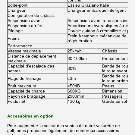
continu
Boîte-pont
Essieu Graziano Italie
Chargeur
Chargeur embarqué intelligent
Configuration du châssis
Suspension avant
Suspension avant à ressorts indép
Suspension arrière
Amortisseurs hydrauliques à ressor
Pilotage
Double guidon à crémaillère et pig
Frein à tambour mécanique de roue 
Freins
régénération
Performance
Vitesse maximale
25km/h
Châssis
Distance de déplacement
80-100km
Empattement
maximale
Capacité d'escalade des
Bande de roulem
30%
pentes
la roue avant
Bande de roulem
Plage de freinage
≤3m
la roue arrière
Bruit maximum
<50dB
Pneus
Capacité de charge
600KG
Dimension
Rayon de braquage
2900mm
Passagers
Poids net
430 kg
Garde au sol
Accessoires en option
Pour augmenter la valeur des ventes de notre voiturette de
golf, nous proposons également de nombreux accessoires