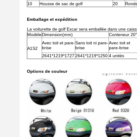
10
Housse de sac de golf
20
Rondel
Emballage et expédition
La voiturette de golf Excar sera emballée dans une caiss
Modèle
Dimension(mm)
Conteneur 20"
Avec toit et pare-
Sans toit ni pare-
Avec toit et
brise
brise
pare-brise
A1S2
2641*1219*1727
2641*1219*1250
4 unités
Options de couleur