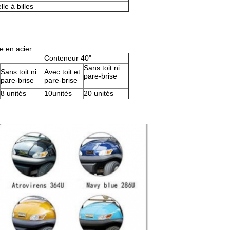
le à billes
e en acier
Conteneur 40"
Sans toit ni
Sans toit ni
Avec toit et
pare-brise
pare-brise
pare-brise
8 unités
10unités
20 unités