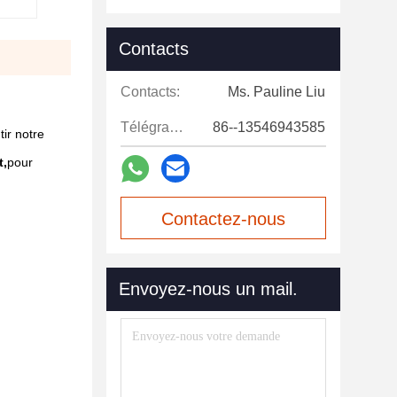
Contacts
Contacts:
Ms. Pauline Liu
Télégramme:
86--13546943585
tir notre
t,
pour
Contactez-nous
maintenant
Envoyez-nous un mail.