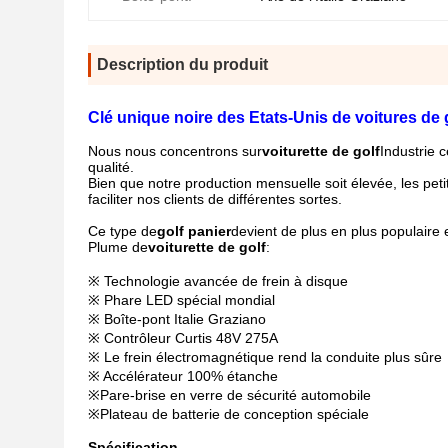
Description du produit
Clé unique noire des Etats-Unis de voitures de 
Nous nous concentrons sur
voiturette de golf
Industrie 
qualité.
Bien que notre production mensuelle soit élevée, les p
faciliter nos clients de différentes sortes.
Ce type de
golf
panier
devient de plus en plus populaire 
Plume de
voiturette de golf
:
※ Technologie avancée de frein à disque
※ Phare LED spécial mondial
※ Boîte-pont Italie Graziano
※ Contrôleur Curtis 48V 275A
※ Le frein électromagnétique rend la conduite plus sûre
※ Accélérateur 100% étanche
※
Pare-brise en verre de sécurité automobile
※
Plateau de batterie de conception spéciale
Spécification