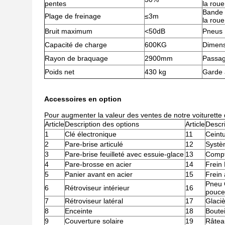
pentes
la roue
Bande 
Plage de freinage
≤3m
la roue
Bruit maximum
<50dB
Pneus
Capacité de charge
600KG
Dimens
Rayon de braquage
2900mm
Passag
Poids net
430 kg
Garde 
Accessoires en option
Pour augmenter la valeur des ventes de notre voiturett
Article
Description des options
Article
Descri
1
Clé électronique
11
Ceintu
2
Pare-brise articulé
12
Systè
3
Pare-brise feuilleté avec essuie-glace
13
Compt
4
Pare-brosse en acier
14
Frein
5
Panier avant en acier
15
Frein
Pneu 
6
Rétroviseur intérieur
16
pouce
7
Rétroviseur latéral
17
Glaci
8
Enceinte
18
Boutei
9
Couverture solaire
19
Râtea