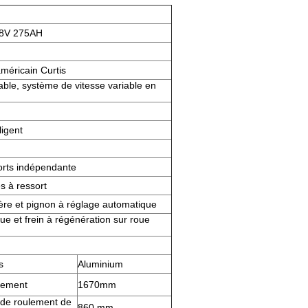
*8V 275AH
méricain Curtis
lable, système de vitesse variable en
igent
orts indépendante
s à ressort
ère et pignon à réglage automatique
e et frein à régénération sur roue
s
Aluminium
tement
1670mm
de roulement de
860 mm