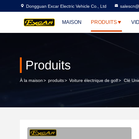
Dongguan Excar Electric Vehicle Co., Ltd
salescn@
MAISON
PRODUITS
VI
Produits
À la maison
>
produits
>
Voiture électrique de golf
>
Clé Uni