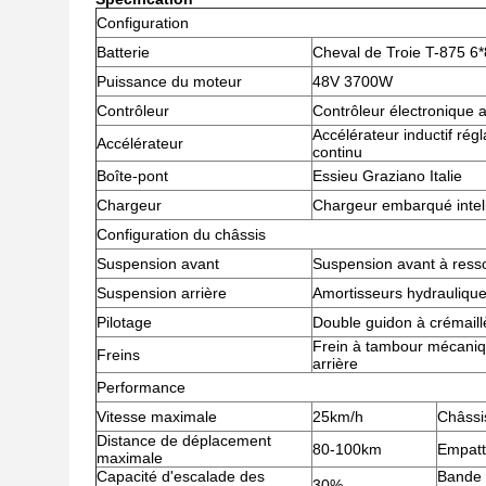
Configuration
Batterie
Cheval de Troie T-875 6
Puissance du moteur
48V 3700W
Contrôleur
Contrôleur électronique a
Accélérateur inductif rég
Accélérateur
continu
Boîte-pont
Essieu Graziano Italie
Chargeur
Chargeur embarqué intell
Configuration du châssis
Suspension avant
Suspension avant à ress
Suspension arrière
Amortisseurs hydraulique
Pilotage
Double guidon à crémaill
Frein à tambour mécaniqu
Freins
arrière
Performance
Vitesse maximale
25km/h
Châssi
Distance de déplacement
80-100km
Empat
maximale
Capacité d'escalade des
Bande 
30%