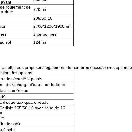
 avant
de roulement de
970mm
 arrière
205/50-10
ion
2700*1200*1900mm
ers
2 personnes
au sol
124mm
e de golf, nous proposons également de nombreux accessoires optionne
ption des options
re de sécurité 2 points
me de recharge d'eau pour batterie
eur numérique
 EM
 à disque aux quatre roues
Carlisle 205/50-10 avec roue de 10
s
ère
lle de sable
u à sable