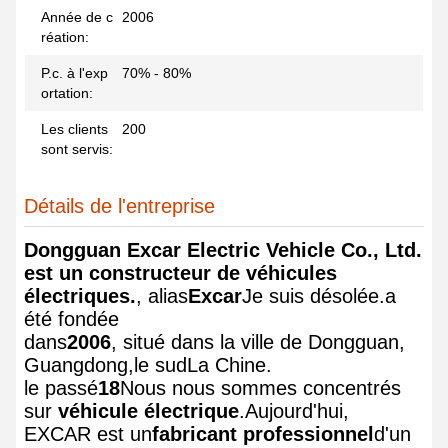
Année de c
2006
réation:
P.c. à l'exp
70% - 80%
ortation:
Les clients
200
sont servis:
Détails de l'entreprise
Dongguan Excar Electric Vehicle Co., Ltd.
est un constructeur de véhicules
électriques.
, alias
Excar
Je suis désolée.
a
été fondée
dans
2006
, situé dans la ville de Dongguan,
Guangdong,
le sud
La Chine.
le passé
18
Nous nous sommes concentrés
sur
véhicule électrique
.
Aujourd'hui,
EXCAR est un
fabricant professionnel
d'un