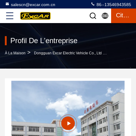
salescn@excar.com.cn
86--13546943585
Citation
Profil De L'entreprise
>
À La Maison
Dongguan Excar Electric Vehicle Co., Ltd Profil De L'entreprise