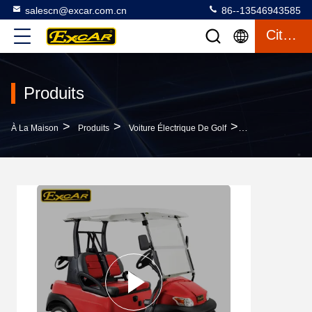
salescn@excar.com.cn
86--13546943585
Citation
Produits
>
>
>
À La Maison
Produits
Voiture Électrique De Golf
Chariot De Golf 