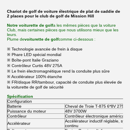
Chariot de golf de voiture électrique de plat de caddie de
2 places pour le club de golf de Mission Hill
Notre voiturette de golf
a les mêmes pièces que la voiture
Club, mais certaines pièces que nous utilisons mieux que les
leurs.
Plume de
voiturette de golf
comme ci-dessous :
※ Technologie avancée de frein à disque
※ Phare LED spécial mondial
※ Boîte-pont Italie Graziano
※ Contrôleur Curtis 48V 275A
※ Le frein électromagnétique rend la conduite plus sûre
※ Accélérateur 100% étanche
※ FR/disque RR/tambour, capacité de conduite plus élevée de
la voiturette de golf de sécurité
Spécification
Configuration
Batterie
Cheval de Troie T-875 6*8V 275AH
Puissance du moteur
48V 3700W
Contrôleur
Contrôleur électronique américain C
Accélérateur inductif réglable, sys
Accélérateur
continu