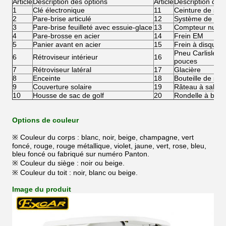
Article
Description des options
Article
Description des 
1
Clé électronique
11
Ceinture de sécu
2
Pare-brise articulé
12
Système de rech
3
Pare-brise feuilleté avec essuie-glace
13
Compteur numé
4
Pare-brosse en acier
14
Frein EM
5
Panier avant en acier
15
Frein à disque 
Pneu Carlisle 2
6
Rétroviseur intérieur
16
pouces
7
Rétroviseur latéral
17
Glacière
8
Enceinte
18
Bouteille de sab
9
Couverture solaire
19
Râteau à sable
10
Housse de sac de golf
20
Rondelle à bille
Options de couleur
※ Couleur du corps : blanc, noir, beige, champagne, vert
foncé, rouge, rouge métallique, violet, jaune, vert, rose, bleu,
bleu foncé ou fabriqué sur numéro Panton.
※ Couleur du siège : noir ou beige.
※ Couleur du toit : noir, blanc ou beige.
Image du produit