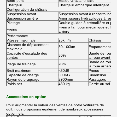
Boîte-pont
Essieu Graziano Italie
Chargeur
Chargeur embarqué intelligent
Configuration du châssis
Suspension avant
Suspension avant à ressorts indép
Suspension arrière
Amortisseurs hydrauliques à ressor
Pilotage
Double guidon à crémaillère et pig
Frein à tambour mécanique et frein
Freins
arrière
Performance
Vitesse maximale
25km/h
Châssis
Distance de déplacement
80-100km
Empattement
maximale
Capacité d'escalade des
Bande de roulem
30%
pentes
la roue avant
Bande de roulem
Plage de freinage
≤3m
la roue arrière
Bruit maximum
<50dB
Pneus
Capacité de charge
600KG
Dimension
Rayon de braquage
2900mm
Passagers
Poids net
430 kg
Garde au sol
Accessoires en option
Pour augmenter la valeur des ventes de notre voiturette de
golf, nous proposons également de nombreux accessoires
optionnels.