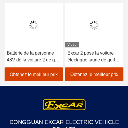
Vidéo
Batterie de la personne
Excar 2 pose la voiture
48V de la voiture 2 de golf
électrique jaune de golf
d'EXCAR/contrôleur
avec le frein à
Trojan électriques de
disque/batterie Trojan
Obtenez le meilleur prix
Obtenez le meilleur prix
Curtis
DONGGUAN EXCAR ELECTRIC VEHICLE