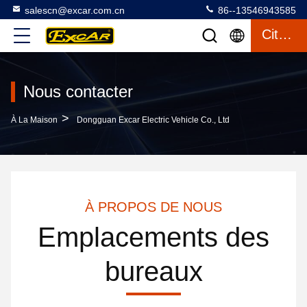
salescn@excar.com.cn
86--13546943585
Citation
Nous contacter
>
À La Maison
Dongguan Excar Electric Vehicle Co., Ltd
À PROPOS DE NOUS
Emplacements des
bureaux