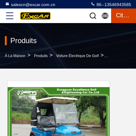
salescn@excar.com.cn
86--13546943585
Citation
Produits
>
>
>
À La Maison
Produits
Voiture Électrique De Golf
Voiture Électriq