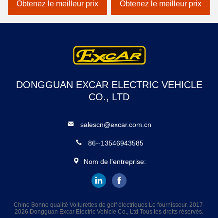
Autobus ouverts pour le
mini
Obtenez le meilleur prix
Obtenez le meilleur prix
tourisme
DONGGUAN EXCAR ELECTRIC VEHICLE
CO., LTD
salescn@excar.com.cn
86--13546943585
Nom de l'entreprise:
Chine Bonne qualité Voiturettes de golf électriques Le fournisseur. 2017-
2026 Dongguan Excar Electric Vehicle Co., Ltd Tous les droits réservés.