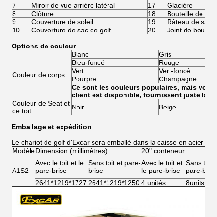
7
Miroir de vue arrière latéral
17
Glacière
8
Clôture
18
Bouteille de sab
9
Couverture de soleil
19
Râteau de sabl
10
Couverture de sac de golf
20
Joint de boule
Options de couleur
Blanc
Gris
Bleu-foncé
Rouge
Vert
Vert-foncé
Couleur de corps
Pourpre
Champagne
Ce sont les couleurs populaires, mais votr
client est disponible, fournissent juste la
Couleur de Seat et
Noir
Beige
de toit
Emballage et expédition
Le chariot de golf d'Excar sera emballé dans la caisse en acier
Modèle
Dimension (millimètres)
20" conteneur
Avec le toit et le
Sans toit et pare-
Avec le toit et
Sans toit 
A1S2
pare-brise
brise
le pare-brise
pare-bris
2641*1219*1727
2641*1219*1250
4 unités
8units