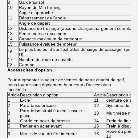
9
Garde au sol
10
Rayon de Min.turning
Angle d'approche
11
Dépassement de l'angle
Angle de départ
12
Distance de freinage (aucune charge/chargement complet)
13
Pente motrice maximum
14
Capacité maximum de catégorie
15
Puissance évaluée de moteur
Le plus bas point sur l'extrados du siège de passager (point 
16
H)
17
Nombre de roue de navette
18
Gamme
Accessoires d'option
Pour augmenter la valeur de ventes de notre chariot de golf,
nous fournissons également beaucoup d'accessoires
facultatifs.
Article
Description d'option
Article
Description d'op
1
E-clé
11
ceinture de sécu
2
Pare-brise articulé
12
Système de rech
Pare-brise stratifié avec l'essuie-
3
13
Multimètre num
glace
4
Garde en acier de brosse
14
Frein de fin de 
5
Panier en acier avant
15
Frein à disque 
Roue du pneu wi
6
Miroir de vue arrière intérieur
16
10