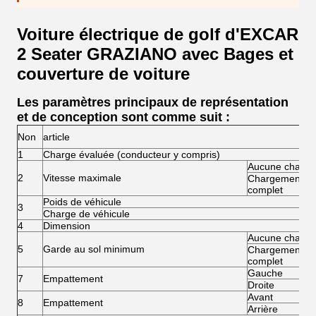
Voiture électrique de golf d'EXCAR
2 Seater GRAZIANO avec Bages et
couverture de voiture
Les paramètres principaux de représentation
et de conception sont comme suit :
Non
article
1
Charge évaluée (conducteur y compris)
Aucune charge
2
Vitesse maximale
Chargement
complet
Poids de véhicule
3
Charge de véhicule
4
Dimension
Aucune charge
5
Garde au sol minimum
Chargement
complet
Gauche
7
Empattement
Droite
Avant
8
Empattement
Arrière