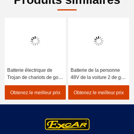
Batterie électrique de
Batterie de la personne
Trojan de chariots de golf
48V de la voiture 2 de golf
de golf de passager
d'EXCAR/contrôleur
électrique pourpre de la
Trojan électriques de
Obtenez le meilleur prix
Obtenez le meilleur prix
voiture 2
Curtis