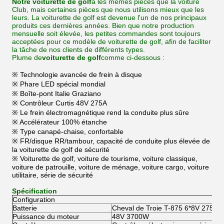
Notre voiturette de golf
a les mêmes pièces que la voiture
Club, mais certaines pièces que nous utilisons mieux que les
leurs. La voiturette de golf est devenue l'un de nos principaux
produits ces dernières années. Bien que notre production
mensuelle soit élevée, les petites commandes sont toujours
acceptées pour ce modèle de voiturette de golf, afin de faciliter
la tâche de nos clients de différents types.
Plume de
voiturette de golf
comme ci-dessous :
※ Technologie avancée de frein à disque
※ Phare LED spécial mondial
※ Boîte-pont Italie Graziano
※ Contrôleur Curtis 48V 275A
※ Le frein électromagnétique rend la conduite plus sûre
※ Accélérateur 100% étanche
※ Type canapé-chaise, confortable
※ FR/disque RR/tambour, capacité de conduite plus élevée de
la voiturette de golf de sécurité
※ Voiturette de golf, voiture de tourisme, voiture classique,
voiture de patrouille, voiture de ménage, voiture cargo, voiture
utilitaire, série de sécurité
Spécification
Configuration
Batterie
Cheval de Troie T-875 6*8V 275AH
Puissance du moteur
48V 3700W