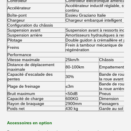
Contrôleur
Contrôleur électronique américain C
Accélérateur inductif réglable, sys
Accélérateur
continu
Boîte-pont
Essieu Graziano Italie
Chargeur
Chargeur embarqué intelligent
Configuration du châssis
Suspension avant
Suspension avant à ressorts indép
Suspension arrière
Amortisseurs hydrauliques à ressor
Pilotage
Double guidon à crémaillère et pig
Frein à tambour mécanique de roue 
Freins
régénération
Performance
Vitesse maximale
25km/h
Châssis
Distance de déplacement
80-100km
Empattement
maximale
Capacité d'escalade des
Bande de roulem
30%
pentes
la roue avant
Bande de roulem
Plage de freinage
≤3m
la roue arrière
Bruit maximum
<50dB
Pneus
Capacité de charge
600KG
Dimension
Rayon de braquage
2900mm
Passagers
Poids net
430 kg
Garde au sol
Accessoires en option