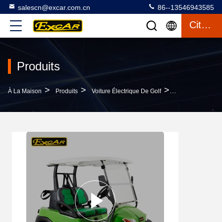
salescn@excar.com.cn
86--13546943585
Citation
Produits
>
>
>
À La Maison
Produits
Voiture Électrique De Golf
À Piles De Suspe