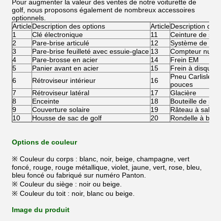
Pour augmenter la valeur des ventes de notre voiturette de
golf, nous proposons également de nombreux accessoires
optionnels.
Article
Description des options
Article
Description des 
1
Clé électronique
11
Ceinture de sécu
2
Pare-brise articulé
12
Système de rech
3
Pare-brise feuilleté avec essuie-glace
13
Compteur numé
4
Pare-brosse en acier
14
Frein EM
5
Panier avant en acier
15
Frein à disque 
Pneu Carlisle 2
6
Rétroviseur intérieur
16
pouces
7
Rétroviseur latéral
17
Glacière
8
Enceinte
18
Bouteille de sab
9
Couverture solaire
19
Râteau à sable
10
Housse de sac de golf
20
Rondelle à bille
Options de couleur
※ Couleur du corps : blanc, noir, beige, champagne, vert
foncé, rouge, rouge métallique, violet, jaune, vert, rose, bleu,
bleu foncé ou fabriqué sur numéro Panton.
※ Couleur du siège : noir ou beige.
※ Couleur du toit : noir, blanc ou beige.
Image du produit