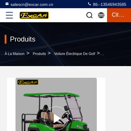
salescn@excar.com.cn
86--13546943585
Citation
Produits
>
>
>
À La Maison
Produits
Voiture Électrique De Golf
3 - 4 Tension Él