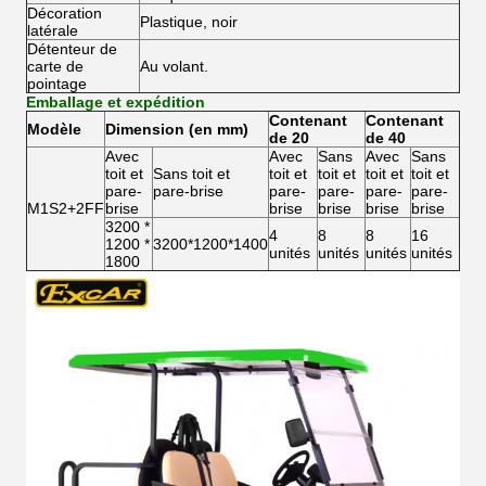
Décoration
Plastique, noir
latérale
Détenteur de
carte de
Au volant.
pointage
Emballage et expédition
Contenant
Contenant
Modèle
Dimension (en mm)
de 20
de 40
Avec
Avec
Sans
Avec
Sans
toit et
Sans toit et
toit et
toit et
toit et
toit et
pare-
pare-brise
pare-
pare-
pare-
pare-
M1S2+2FF
brise
brise
brise
brise
brise
3200 *
4
8
8
16
1200 *
3200*1200*1400
unités
unités
unités
unités
1800