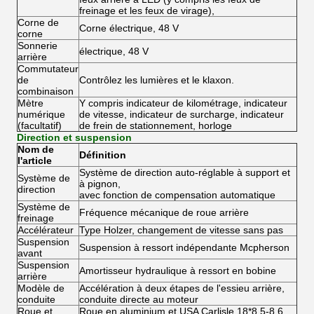
freinage et les feux de virage),
Corne de
Corne électrique, 48 V
corne
Sonnerie
électrique, 48 V
arrière
Commutateur
de
Contrôlez les lumières et le klaxon.
combinaison
Mètre
Y compris indicateur de kilométrage, indicateur
numérique
de vitesse, indicateur de surcharge, indicateur
(facultatif)
de frein de stationnement, horloge
Direction et suspension
Nom de
Définition
l'article
Système de direction auto-réglable à support et
Système de
à pignon,
direction
avec fonction de compensation automatique
Système de
Fréquence mécanique de roue arrière
freinage
Accélérateur
Type Holzer, changement de vitesse sans pas
Suspension
Suspension à ressort indépendante Mcpherson
avant
Suspension
Amortisseur hydraulique à ressort en bobine
arrière
Modèle de
Accélération à deux étapes de l'essieu arrière,
conduite
conduite directe au moteur
Roue et
Roue en aluminium et USA Carlisle 18*8,5-8 6