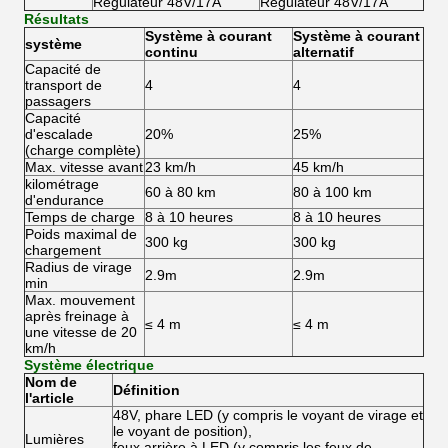
Régulateur 48V/17A
Régulateur 48V/17A
Résultats
Système à courant
Système à courant
système
continu
alternatif
Capacité de
transport de
4
4
passagers
Capacité
d'escalade
20%
25%
(charge complète)
Max. vitesse avant
23 km/h
45 km/h
kilométrage
60 à 80 km
80 à 100 km
d'endurance
Temps de charge
8 à 10 heures
8 à 10 heures
Poids maximal de
300 kg
300 kg
chargement
Radius de virage
2.9m
2.9m
min
Max. mouvement
après freinage à
≤ 4 m
≤ 4 m
une vitesse de 20
km/h
Système électrique
Nom de
Définition
l'article
48V, phare LED (y compris le voyant de virage et
le voyant de position),
Lumières
feux arrière à LED (y compris les feux de