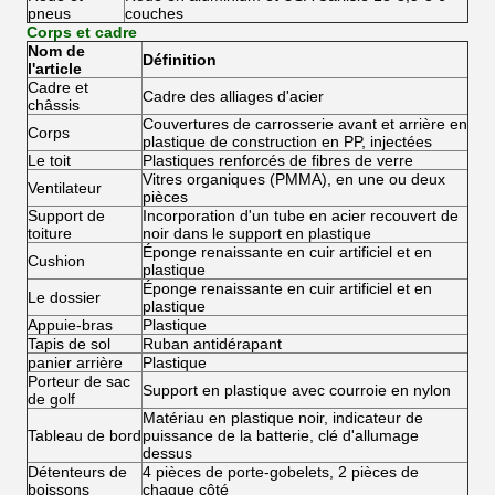
pneus
couches
Corps et cadre
Nom de
Définition
l'article
Cadre et
Cadre des alliages d'acier
châssis
Couvertures de carrosserie avant et arrière en
Corps
plastique de construction en PP, injectées
Le toit
Plastiques renforcés de fibres de verre
Vitres organiques (PMMA), en une ou deux
Ventilateur
pièces
Support de
Incorporation d'un tube en acier recouvert de
toiture
noir dans le support en plastique
Éponge renaissante en cuir artificiel et en
Cushion
plastique
Éponge renaissante en cuir artificiel et en
Le dossier
plastique
Appuie-bras
Plastique
Tapis de sol
Ruban antidérapant
panier arrière
Plastique
Porteur de sac
Support en plastique avec courroie en nylon
de golf
Matériau en plastique noir, indicateur de
Tableau de bord
puissance de la batterie, clé d'allumage
dessus
Détenteurs de
4 pièces de porte-gobelets, 2 pièces de
boissons
chaque côté