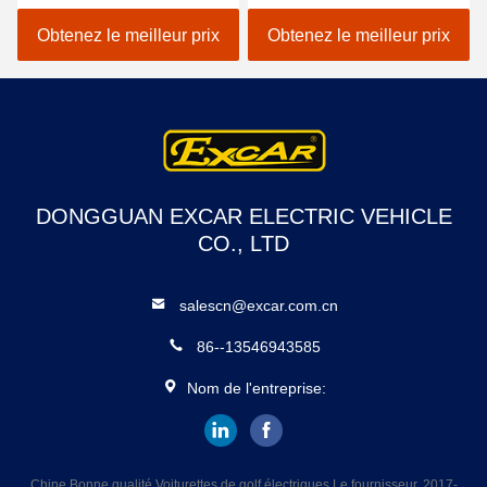
de la voiture 48V de golf
sièges arrière
mini
Obtenez le meilleur prix
Obtenez le meilleur prix
DONGGUAN EXCAR ELECTRIC VEHICLE
CO., LTD
salescn@excar.com.cn
86--13546943585
Nom de l'entreprise:
Chine Bonne qualité Voiturettes de golf électriques Le fournisseur. 2017-