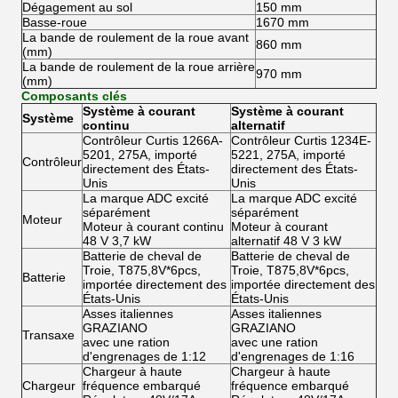
Dégagement au sol
150 mm
Basse-roue
1670 mm
La bande de roulement de la roue avant
860 mm
(mm)
La bande de roulement de la roue arrière
970 mm
(mm)
Composants clés
Système à courant
Système à courant
Système
continu
alternatif
Contrôleur Curtis 1266A-
Contrôleur Curtis 1234E-
5201, 275A, importé
5221, 275A, importé
Contrôleur
directement des États-
directement des États-
Unis
Unis
La marque ADC excité
La marque ADC excité
séparément
séparément
Moteur
Moteur à courant continu
Moteur à courant
48 V 3,7 kW
alternatif 48 V 3 kW
Batterie de cheval de
Batterie de cheval de
Troie, T875,8V*6pcs,
Troie, T875,8V*6pcs,
Batterie
importée directement des
importée directement des
États-Unis
États-Unis
Asses italiennes
Asses italiennes
GRAZIANO
GRAZIANO
Transaxe
avec une ration
avec une ration
d'engrenages de 1:12
d'engrenages de 1:16
Chargeur à haute
Chargeur à haute
Chargeur
fréquence embarqué
fréquence embarqué