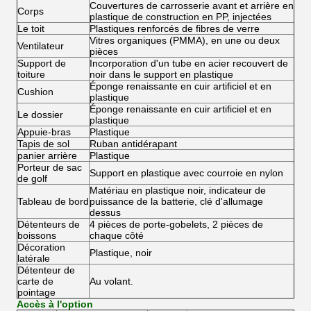
Couvertures de carrosserie avant et arrière en
Corps
plastique de construction en PP, injectées
Le toit
Plastiques renforcés de fibres de verre
Vitres organiques (PMMA), en une ou deux
Ventilateur
pièces
Support de
Incorporation d'un tube en acier recouvert de
toiture
noir dans le support en plastique
Éponge renaissante en cuir artificiel et en
Cushion
plastique
Éponge renaissante en cuir artificiel et en
Le dossier
plastique
Appuie-bras
Plastique
Tapis de sol
Ruban antidérapant
panier arrière
Plastique
Porteur de sac
Support en plastique avec courroie en nylon
de golf
Matériau en plastique noir, indicateur de
Tableau de bord
puissance de la batterie, clé d'allumage
dessus
Détenteurs de
4 pièces de porte-gobelets, 2 pièces de
boissons
chaque côté
Décoration
Plastique, noir
latérale
Détenteur de
carte de
Au volant.
pointage
Accès à l'option