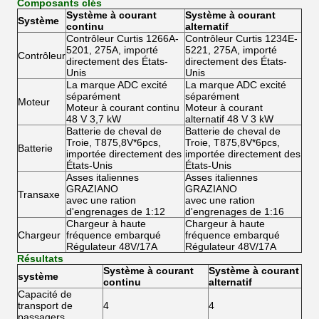
Composants clés
Système à courant
Système à courant
Système
continu
alternatif
Contrôleur Curtis 1266A-
Contrôleur Curtis 1234E-
5201, 275A, importé
5221, 275A, importé
Contrôleur
directement des États-
directement des États-
Unis
Unis
La marque ADC excité
La marque ADC excité
séparément
séparément
Moteur
Moteur à courant continu
Moteur à courant
48 V 3,7 kW
alternatif 48 V 3 kW
Batterie de cheval de
Batterie de cheval de
Troie, T875,8V*6pcs,
Troie, T875,8V*6pcs,
Batterie
importée directement des
importée directement des
États-Unis
États-Unis
Asses italiennes
Asses italiennes
GRAZIANO
GRAZIANO
Transaxe
avec une ration
avec une ration
d'engrenages de 1:12
d'engrenages de 1:16
Chargeur à haute
Chargeur à haute
Chargeur
fréquence embarqué
fréquence embarqué
Régulateur 48V/17A
Régulateur 48V/17A
Résultats
Système à courant
Système à courant
système
continu
alternatif
Capacité de
transport de
4
4
passagers