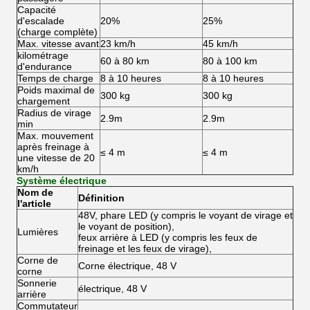
Capacité
d'escalade
20%
25%
(charge complète)
Max. vitesse avant
23 km/h
45 km/h
kilométrage
60 à 80 km
80 à 100 km
d'endurance
Temps de charge
8 à 10 heures
8 à 10 heures
Poids maximal de
300 kg
300 kg
chargement
Radius de virage
2.9m
2.9m
min
Max. mouvement
après freinage à
≤ 4 m
≤ 4 m
une vitesse de 20
km/h
Système électrique
Nom de
Définition
l'article
48V, phare LED (y compris le voyant de virage et
le voyant de position),
Lumières
feux arrière à LED (y compris les feux de
freinage et les feux de virage),
Corne de
Corne électrique, 48 V
corne
Sonnerie
électrique, 48 V
arrière
Commutateur