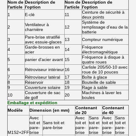
Nom de
Description de
Nom de
Description de
l'article
l'option
l'article
l'option
Ceinture de sécurité à
1
E-clé
11
deux points
Système de
Ventilateur à
2
12
remplissage d'eau de la
charnière
batterie
Pare-brise stratifié
3
13
Compteur numérique
avec essuie-glaces
Garde-brosses en
Fréquence
4
14
acier
électromagnétique
Fréquence à disque à
5
panier d'acier avant
15
quatre roues
Carlisle 205/50-10 avec
6
Rétroviseur intérieur
16
roue de 10 pouces
7
Rétroviseur latéral
17
Boîte à glace
8
Réservoir
18
Bouteille de sable
9
Couverture solaire
19
Rage à sable
Couverture de sac
Machines à laver les
10
20
de golf
boules
Emballage et expédition
Contenant
Contenant
Modèle
Dimension (en mm)
de 20
de 40
Avec
Avec
Sans
Avec
Sans
toit et
Sans toit et
toit et
toit et
toit et
toit et
pare-
pare-brise
pare-
pare-
pare-
pare-
M1S2+2FF
brise
brise
brise
brise
brise