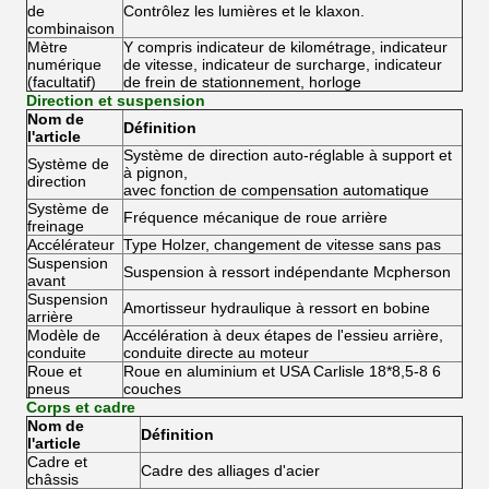
de
Contrôlez les lumières et le klaxon.
combinaison
Mètre
Y compris indicateur de kilométrage, indicateur
numérique
de vitesse, indicateur de surcharge, indicateur
(facultatif)
de frein de stationnement, horloge
Direction et suspension
Nom de
Définition
l'article
Système de direction auto-réglable à support et
Système de
à pignon,
direction
avec fonction de compensation automatique
Système de
Fréquence mécanique de roue arrière
freinage
Accélérateur
Type Holzer, changement de vitesse sans pas
Suspension
Suspension à ressort indépendante Mcpherson
avant
Suspension
Amortisseur hydraulique à ressort en bobine
arrière
Modèle de
Accélération à deux étapes de l'essieu arrière,
conduite
conduite directe au moteur
Roue et
Roue en aluminium et USA Carlisle 18*8,5-8 6
pneus
couches
Corps et cadre
Nom de
Définition
l'article
Cadre et
Cadre des alliages d'acier
châssis