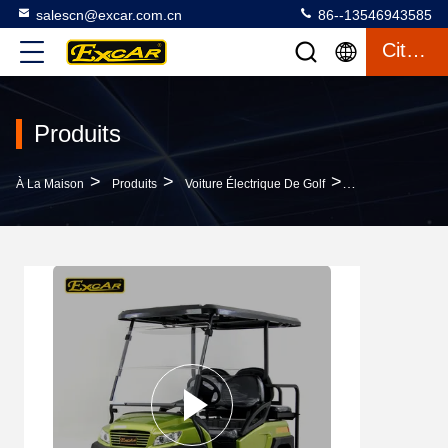
salescn@excar.com.cn
86--13546943585
Citation
Produits
>
>
>
À La Maison
Produits
Voiture Électrique De Golf
48V Électrique 