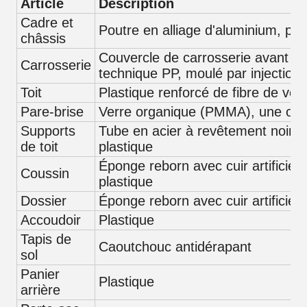
Article
Description
Cadre et
Poutre en alliage d'aluminium, pli
châssis
Couvercle de carrosserie avant et 
Carrosserie
technique PP, moulé par injection
Toit
Plastique renforcé de fibre de ver
Pare-brise
Verre organique (PMMA), une ou 
Supports
Tube en acier à revêtement noir i
de toit
plastique
Éponge reborn avec cuir artificiel 
Coussin
plastique
Dossier
Éponge reborn avec cuir artificiel 
Accoudoir
Plastique
Tapis de
Caoutchouc antidérapant
sol
Panier
Plastique
arrière