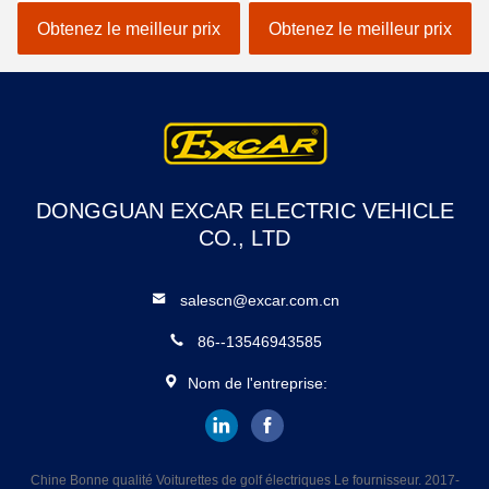
Autobus ouverts pour le
mini
Obtenez le meilleur prix
Obtenez le meilleur prix
tourisme
DONGGUAN EXCAR ELECTRIC VEHICLE
CO., LTD
salescn@excar.com.cn
86--13546943585
Nom de l'entreprise:
Chine Bonne qualité Voiturettes de golf électriques Le fournisseur. 2017-