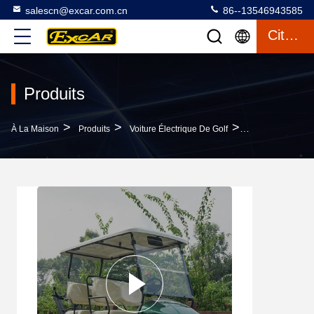
salescn@excar.com.cn
86--13546943585
Citation
Produits
>
>
>
À La Maison
Produits
Voiture Électrique De Golf
4 Places Voiture