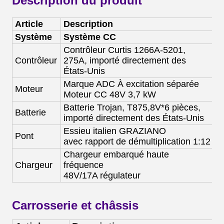
Description du produit
Article
Description
Système
Système CC
S
Contrôleur Curtis
1266A-5201
,
Co
Contrôleur
275A, importé directement des
d
États-Unis
Marque ADC
À excitation séparée
M
Moteur
Moteur CC 48V 3,7 kW
M
Batterie Trojan, T875,
8V*6 pièces,
Ba
Batterie
importé directement des États-Unis
d
Essieu italien GRAZIANO
E
Pont
avec rapport de démultiplication 1:12
av
Chargeur embarqué haute
C
Chargeur
fréquence
4
48V/
17
A
régulateur
Carrosserie et châssis