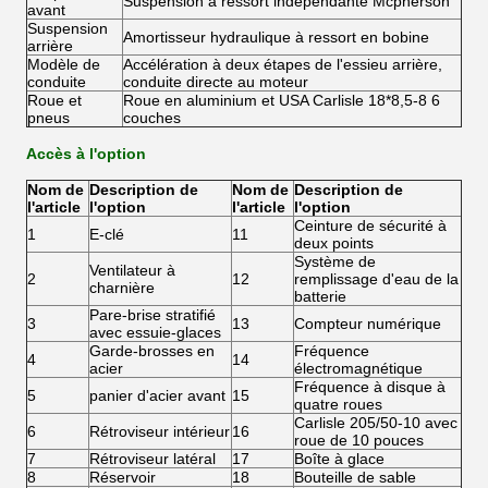
Suspension à ressort indépendante Mcpherson
avant
Suspension
Amortisseur hydraulique à ressort en bobine
arrière
Modèle de
Accélération à deux étapes de l'essieu arrière,
conduite
conduite directe au moteur
Roue et
Roue en aluminium et USA Carlisle 18*8,5-8 6
pneus
couches
Accès à l'option
Nom de
Description de
Nom de
Description de
l'article
l'option
l'article
l'option
Ceinture de sécurité à
1
E-clé
11
deux points
Système de
Ventilateur à
2
12
remplissage d'eau de la
charnière
batterie
Pare-brise stratifié
3
13
Compteur numérique
avec essuie-glaces
Garde-brosses en
Fréquence
4
14
acier
électromagnétique
Fréquence à disque à
5
panier d'acier avant
15
quatre roues
Carlisle 205/50-10 avec
6
Rétroviseur intérieur
16
roue de 10 pouces
7
Rétroviseur latéral
17
Boîte à glace
8
Réservoir
18
Bouteille de sable