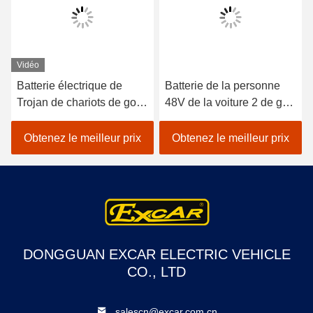
Vidéo
Batterie électrique de
Batterie de la personne
Trojan de chariots de golf
48V de la voiture 2 de golf
de golf de passager
d'EXCAR/contrôleur
électrique pourpre de la
Trojan électriques de
Obtenez le meilleur prix
Obtenez le meilleur prix
voiture 2
Curtis
DONGGUAN EXCAR ELECTRIC VEHICLE
CO., LTD
salescn@excar.com.cn