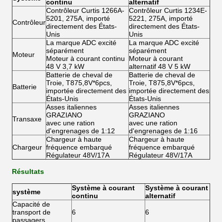
continu
alternatif
Contrôleur Curtis 1266A-
Contrôleur Curtis 1234E-
5201, 275A, importé
5221, 275A, importé
Contrôleur
directement des États-
directement des États-
Unis
Unis
La marque ADC excité
La marque ADC excité
séparément
séparément
Moteur
Moteur à courant continu
Moteur à courant
48 V 3,7 kW
alternatif 48 V 5 kW
Batterie de cheval de
Batterie de cheval de
Troie, T875,8V*6pcs,
Troie, T875,8V*6pcs,
Batterie
importée directement des
importée directement des
États-Unis
États-Unis
Asses italiennes
Asses italiennes
GRAZIANO
GRAZIANO
Transaxe
avec une ration
avec une ration
d'engrenages de 1:12
d'engrenages de 1:16
Chargeur à haute
Chargeur à haute
Chargeur
fréquence embarqué
fréquence embarqué
Régulateur 48V/17A
Régulateur 48V/17A
Résultats
Système à courant
Système à courant
système
continu
alternatif
Capacité de
transport de
6
6
passagers