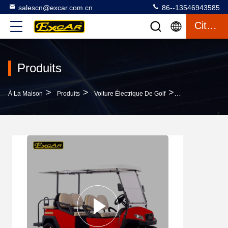
salescn@excar.com.cn
86--13546943585
Citation
Produits
>
>
>
À La Maison
Produits
Voiture Électrique De Golf
Voiture À Piles 