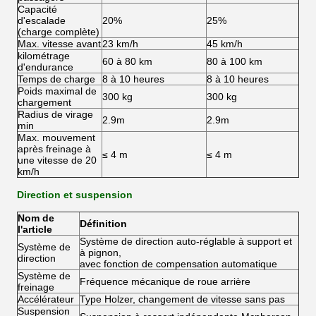
Capacité
d'escalade
20%
25%
(charge complète)
Max. vitesse avant
23 km/h
45 km/h
kilométrage
60 à 80 km
80 à 100 km
d'endurance
Temps de charge
8 à 10 heures
8 à 10 heures
Poids maximal de
300 kg
300 kg
chargement
Radius de virage
2.9m
2.9m
min
Max. mouvement
après freinage à
≤ 4 m
≤ 4 m
une vitesse de 20
km/h
Direction et suspension
Nom de
Définition
l'article
Système de direction auto-réglable à support et
Système de
à pignon,
direction
avec fonction de compensation automatique
Système de
Fréquence mécanique de roue arrière
freinage
Accélérateur
Type Holzer, changement de vitesse sans pas
Suspension