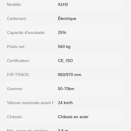
Modèle:
A1H2
Carburant:
Électrique
Capacité d'escalade:
25%
Poids net:
560 kg
Certification:
CE, ISO
F/R TRACK:
860/970 mm
Gamme:
50-70km
Vitesse maximale avant f:
24 km/h
Châssis:
Châssis en acier
Min. rayon de rotation:
3,6 m