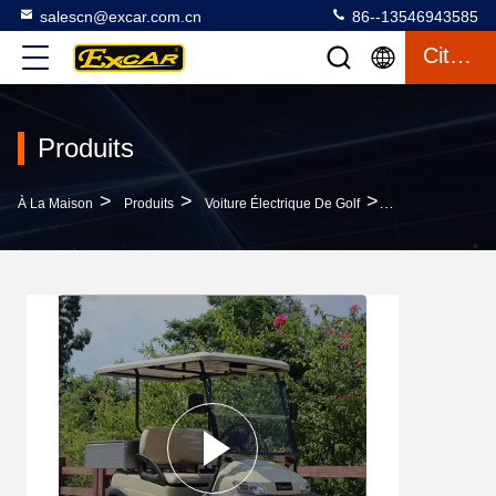
salescn@excar.com.cn
86--13546943585
Citation
Produits
>
>
>
À La Maison
Produits
Voiture Électrique De Golf
Voiturette De Go