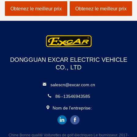
de la voiture 48V de golf
sièges arrière
mini
Obtenez le meilleur prix
Obtenez le meilleur prix
DONGGUAN EXCAR ELECTRIC VEHICLE
CO., LTD
salescn@excar.com.cn
86--13546943585
Nom de l'entreprise:
Chine Bonne qualité Voiturettes de golf électriques Le fournisseur. 2017-