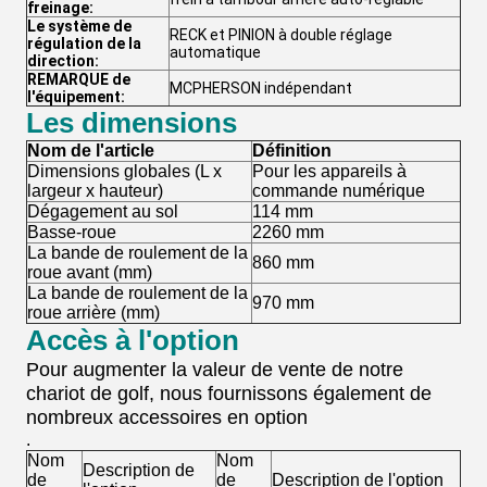
freinage:
Le système de
RECK et PINION à double réglage
régulation de la
automatique
direction:
REMARQUE de
MCPHERSON indépendant
l'équipement:
Les dimensions
Nom de l'article
Définition
Dimensions globales (L x
Pour les appareils à
largeur x hauteur)
commande numérique
Dégagement au sol
114 mm
Basse-roue
2260 mm
La bande de roulement de la
860 mm
roue avant (mm)
La bande de roulement de la
970 mm
roue arrière (mm)
Accès à l'option
Pour augmenter la valeur de vente de notre
chariot de golf, nous fournissons également de
nombreux accessoires en option
.
Nom
Nom
Description de
de
de
Description de l'option