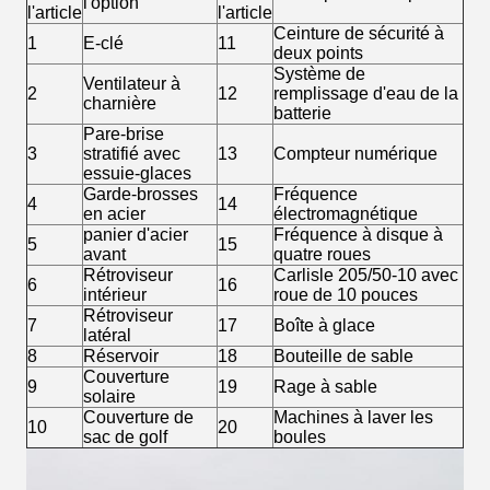
l'option
l'article
l'article
Ceinture de sécurité à
1
E-clé
11
deux points
Système de
Ventilateur à
2
12
remplissage d'eau de la
charnière
batterie
Pare-brise
3
stratifié avec
13
Compteur numérique
essuie-glaces
Garde-brosses
Fréquence
4
14
en acier
électromagnétique
panier d'acier
Fréquence à disque à
5
15
avant
quatre roues
Rétroviseur
Carlisle 205/50-10 avec
6
16
intérieur
roue de 10 pouces
Rétroviseur
7
17
Boîte à glace
latéral
8
Réservoir
18
Bouteille de sable
Couverture
9
19
Rage à sable
solaire
Couverture de
Machines à laver les
10
20
sac de golf
boules