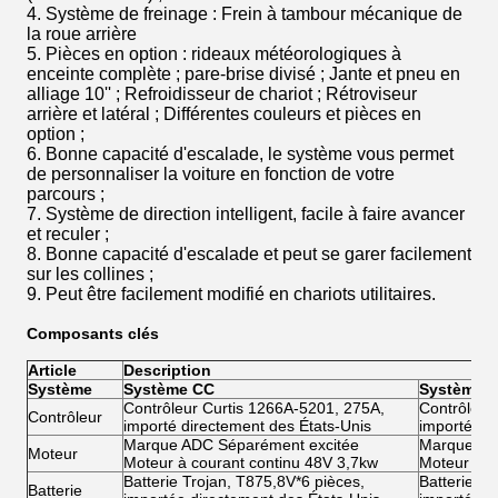
4. Système de freinage : Frein à tambour mécanique de
la roue arrière
5. Pièces en option : rideaux météorologiques à
enceinte complète ; pare-brise divisé ; Jante et pneu en
alliage 10'' ; Refroidisseur de chariot ; Rétroviseur
arrière et latéral ; Différentes couleurs et pièces en
option ;
6. Bonne capacité d'escalade, le système vous permet
de personnaliser la voiture en fonction de votre
parcours ;
7. Système de direction intelligent, facile à faire avancer
et reculer ;
8. Bonne capacité d'escalade et peut se garer facilement
sur les collines ;
9. Peut être facilement modifié en chariots utilitaires.
Composants clés
Article
Description
Système
Système CC
Système d
Contrôleur Curtis 1266A-5201, 275A,
Contrôleur
Contrôleur
importé directement des États-Unis
importé di
Marque ADC Séparément excitée
Marque AD
Moteur
Moteur à courant continu 48V 3,7kw
Moteur à c
Batterie Trojan, T875,8V*6 pièces,
Batterie Tr
Batterie