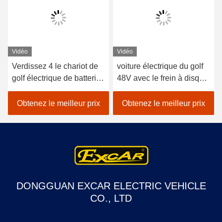
Vidéo
Vidéo
voiture électrique du golf
Le CE a approuvé le
48V avec le frein à disque
boguet bon marché
spécial de personne en
électrique de chariot de
aluminium du châssis 2
golf de voiture de club de
Obtenez le meilleur prix
Obtenez le meilleur prix
chariot de golf de batterie
Trojan
DONGGUAN EXCAR ELECTRIC VEHICLE
CO., LTD