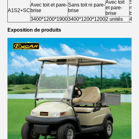
Avec toit
Sans
Avec toit et pare-
Sans toit ni pare-
et pare-
ni p
A1S2+SC
brise
brise
brise
bris
3400*1200*1900
3400*1200*1200
2 unités
4 un
Exposition de produits