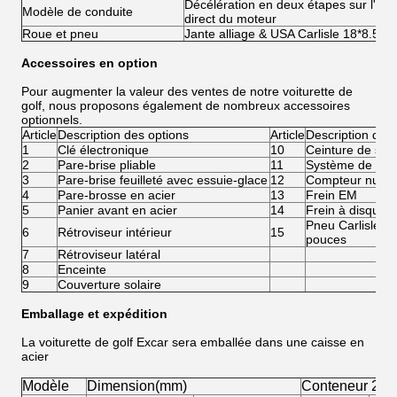
Décélération en deux étapes sur l'ess
Modèle de conduite
direct du moteur
Roue et pneu
Jante alliage & USA Carlisle 18*8.5-8
Accessoires en option
Pour augmenter la valeur des ventes de notre voiturette de
golf, nous proposons également de nombreux accessoires
optionnels.
Article
Description des options
Article
Description des 
1
Clé électronique
10
Ceinture de sécu
2
Pare-brise pliable
11
Système de rech
3
Pare-brise feuilleté avec essuie-glace
12
Compteur numé
4
Pare-brosse en acier
13
Frein EM
5
Panier avant en acier
14
Frein à disque 
Pneu Carlisle 2
6
Rétroviseur intérieur
15
pouces
7
Rétroviseur latéral
8
Enceinte
9
Couverture solaire
Emballage et expédition
La voiturette de golf Excar sera emballée dans une caisse en
acier
Modèle
Dimension(mm)
Conteneur 20"