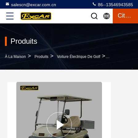
salescn@excar.com.cn
86--13546943585
Citation
Produits
>
>
>
À La Maison
Produits
Voiture Électrique De Golf
2 Batterie Trojan