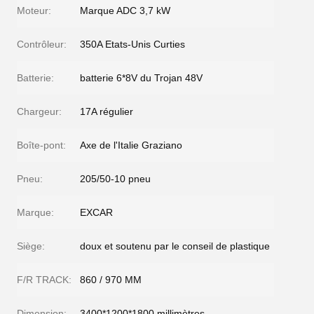
Moteur:
Marque ADC 3,7 kW
Contrôleur:
350A Etats-Unis Curties
Batterie:
batterie 6*8V du Trojan 48V
Chargeur:
17A régulier
Boîte-pont:
Axe de l'Italie Graziano
Pneu:
205/50-10 pneu
Marque:
EXCAR
Siège:
doux et soutenu par le conseil de plastique
F/R TRACK:
860 / 970 MM
Dimension:
3400*1200*1800 millimètres