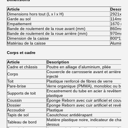
Article
Descript
Dimensions hors tout (L x l x H)
2921x12
Garde au sol
114mm
Empattement
1670 mm
Bande de roulement de la roue avant (mm)
860mm
Bande de roulement de la roue arrière (mm)
970mm
Dimension de la caisse
800*110
Matériau de la caisse
Aluminiu
Corps et cadre
Article
Description
Cadre et châssis
Poutre en alliage d'aluminium, pliée
Couvercle de carrosserie avant et arrière en
Corps
injecté
Toit
Plastique renforcé de fibres de verre
Pare-brise
Verre organique (PMMA), monobloc ou biblo
Encastrement du tube en acier à revêtement 
Supports de toit
plastique
Coussin
Éponge Reborn avec cuir artificiel et couvercl
Dossier
Éponge Reborn avec cuir artificiel et revêtem
Accoudoir
Plastique
Tapis de sol
Caoutchouc antidérapant
Matière plastique noire, indicateur de charge 
Tableau de bord
dessus