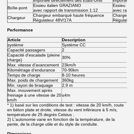
importée directement des États-Unis
importée d
Essieu italien GRAZIANO
Essieu ita
Boîte-pont
avec rapport de transmission 1:12
avec rappo
Chargeur embarqué haute fréquence
Chargeur 
Chargeur
Régulateur 48V/17A
Régulateu
Performance
Article
Description
système
Système CC
Sy
Capacité passagers
2
2
Capacité d'escalade (pleine
30%
3
charge)
Max. vitesse d'avancement
23km/h
4
Kilométrage d'endurance
70-90km
8
Temps de charge
8-10 heures
8-
Max. poids de chargement
360kg
3
Min. rayon de braquage
2,9 m
2
Max. mouvement après
freinage à une vitesse de 20
≤4m
≤
km/h
* 1) basé sur les conditions de test : vitesse de 20 km/h, route
en béton plate et droite, vitesse du vent inférieure à 5 m/s,
température de 25 degrés Celsius ;
2) L'autonomie varie en fonction de la température, de la
pente, de la charge utile et du style de conduite.
Dimensions