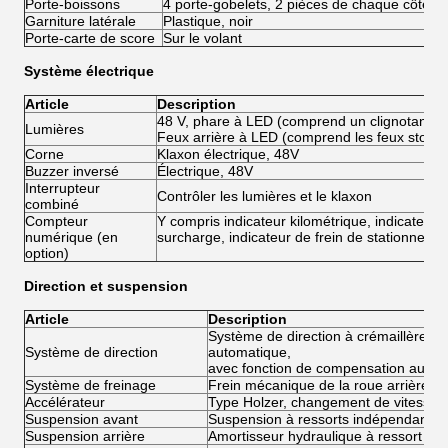
Porte-boissons
4 porte-gobelets, 2 pièces de chaque côté
Garniture latérale
Plastique, noir
Porte-carte de score
Sur le volant
Système électrique
Article
Description
48 V, phare à LED (comprend un clignotant et 
Lumières
Feux arrière à LED (comprend les feux stop et 
Corne
Klaxon électrique, 48V
Buzzer inversé
Électrique, 48V
Interrupteur
Contrôler les lumières et le klaxon
combiné
Compteur
Y compris indicateur kilométrique, indicateur d
numérique (en
surcharge, indicateur de frein de stationneme
option)
Direction et suspension
Article
Description
Système de direction à crémaillère et
Système de direction
automatique,
avec fonction de compensation autom
Système de freinage
Frein mécanique de la roue arrière
Accélérateur
Type Holzer, changement de vitesse e
Suspension avant
Suspension à ressorts indépendante
Suspension arrière
Amortisseur hydraulique à ressort hél