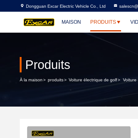
Dongguan Excar Electric Vehicle Co., Ltd
salescn@
MAISON
PRODUITS
VI
Produits
À la maison
>
produits
>
Voiture électrique de golf
>
Voiture