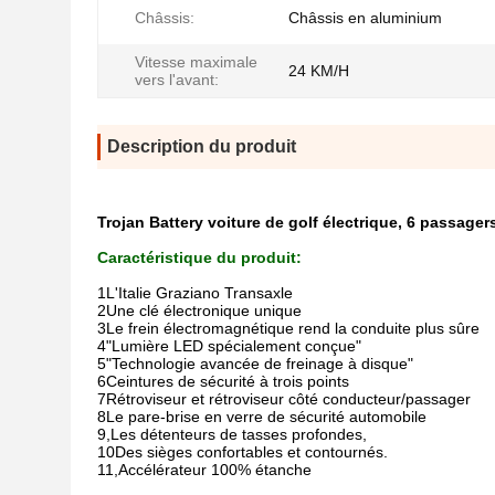
Châssis:
Châssis en aluminium
Vitesse maximale
24 KM/H
vers l'avant:
Description du produit
Trojan Battery voiture de golf électrique, 6 passagers
Caractéristique du produit:
1L'Italie Graziano Transaxle
2Une clé électronique unique
3Le frein électromagnétique rend la conduite plus sûre
4"Lumière LED spécialement conçue"
5"Technologie avancée de freinage à disque"
6Ceintures de sécurité à trois points
7Rétroviseur et rétroviseur côté conducteur/passager
8Le pare-brise en verre de sécurité automobile
9,
Les détenteurs de tasses profondes,
10Des sièges confortables et contournés.
11,
Accélérateur 100% étanche