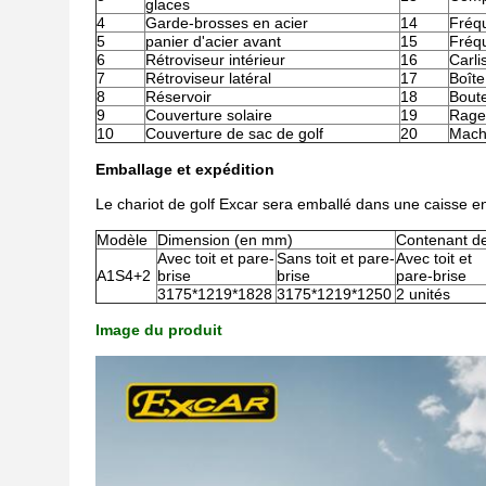
glaces
4
Garde-brosses en acier
14
Fréq
5
panier d'acier avant
15
Fréqu
6
Rétroviseur intérieur
16
Carli
7
Rétroviseur latéral
17
Boîte
8
Réservoir
18
Boute
9
Couverture solaire
19
Rage
10
Couverture de sac de golf
20
Machi
Emballage et expédition
Le chariot de golf Excar sera emballé dans une caisse en
Modèle
Dimension (en mm)
Contenant d
Avec toit et pare-
Sans toit et pare-
Avec toit et
A1S4+2
brise
brise
pare-brise
3175*1219*1828
3175*1219*1250
2 unités
Image du produit