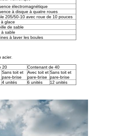
uence électromagnétique
ence à disque à quatre roues
sle 205/50-10 avec roue de 10 pouces
 à glace
ille de sable
 à sable
nes à laver les boules
 acier.
e 20
Contenant de 40
Sans toit et
Avec toit et
Sans toit et
pare-brise
pare-brise
pare-brise
4 unités
6 unités
12 unités