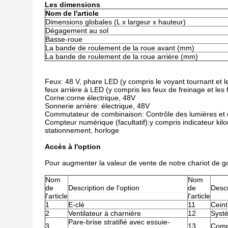
Les dimensions
Nom de l'article
Dimensions globales (L x largeur x hauteur)
Dégagement au sol
Basse-roue
La bande de roulement de la roue avant (mm)
La bande de roulement de la roue arrière (mm)
Feux: 48 V, phare LED (y compris le voyant tournant et le
feux arrière à LED (y compris les feux de freinage et les 
Corne:corne électrique, 48V
Sonnerie arrière: électrique, 48V
Commutateur de combinaison: Contrôle des lumières et 
Compteur numérique (facultatif):y compris indicateur kilo
stationnement, horloge
Accès à l'option
Pour augmenter la valeur de vente de notre chariot de g
Nom
Nom
de
Description de l'option
de
Descr
l'article
l'article
1
E-clé
11
Ceint
2
Ventilateur à charnière
12
Systè
Pare-brise stratifié avec essuie-
3
13
Comp