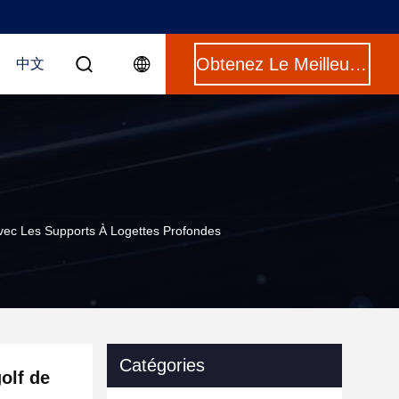
Obtenez Le Meilleur Prix
中文
vec Les Supports À Logettes Profondes
Catégories
olf de