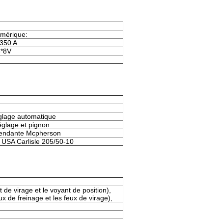
umérique:
 350 A
6*8V
églage automatique
églage et pignon
pendante Mcpherson
 USA Carlisle 205/50-10
de virage et le voyant de position),
ux de freinage et les feux de virage),