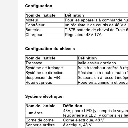
Configuration
Nom de l'article
Définition
Moteur
Pour les appareils à commande n
Contrôleur
un régulateur de courtis de 48 V à
Batterie
T-875 batterie de cheval de Troie 
Chargeur
Régulateur 48V 17A
Configuration du châssis
Nom de l'article
Définition
Transaxe
Italie essieu graziano
Système de freinage
frein à tambour arrière à r
Système de direction
Résistance à double auto-r
Suspension du F/R
Suspension à ressort indé
Roue et pneus
Roue en aluminium et pneu
Système électrique
Nom de l'article
Définition
48V, phare LED (y compris le voyant 
Lumières
feux arrière à LED (y compris les fe
Corne de corne
Corne électrique, 48 V
Sonnerie arrière
électrique, 48 V