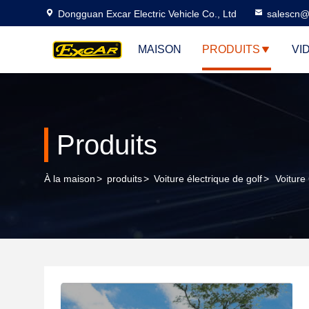
Dongguan Excar Electric Vehicle Co., Ltd
salescn@
MAISON
PRODUITS
VI
Produits
À la maison
>
produits
>
Voiture électrique de golf
>
Voiture