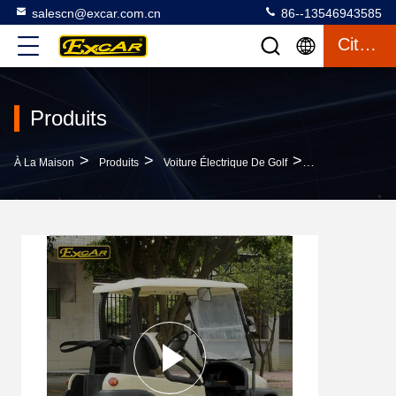
salescn@excar.com.cn
86--13546943585
Citation
Produits
>
>
>
À La Maison
Produits
Voiture Électrique De Golf
2 Chariot De Gol