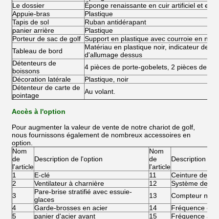
Le dossier
Éponge renaissante en cuir artificiel et en p
Appuie-bras
Plastique
Tapis de sol
Ruban antidérapant
panier arrière
Plastique
Porteur de sac de golf
Support en plastique avec courroie en nylo
Matériau en plastique noir, indicateur de pu
Tableau de bord
d'allumage dessus
Détenteurs de
4 pièces de porte-gobelets, 2 pièces de ch
boissons
Décoration latérale
Plastique, noir
Détenteur de carte de
Au volant.
pointage
Accès à l'option
Pour augmenter la valeur de vente de notre chariot de golf,
nous fournissons également de nombreux accessoires en
option.
Nom
Nom
de
Description de l'option
de
Description de l
l'article
l'article
1
E-clé
11
Ceinture de séc
2
Ventilateur à charnière
12
Système de rem
Pare-brise stratifié avec essuie-
3
13
Compteur numé
glaces
4
Garde-brosses en acier
14
Fréquence éle
5
panier d'acier avant
15
Fréquence à di