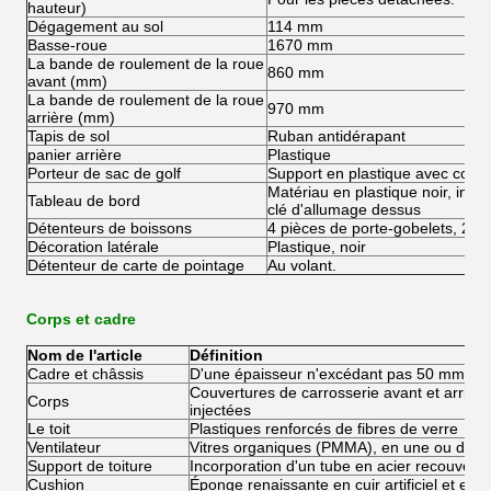
hauteur)
Dégagement au sol
114 mm
Basse-roue
1670 mm
La bande de roulement de la roue
860 mm
avant (mm)
La bande de roulement de la roue
970 mm
arrière (mm)
Tapis de sol
Ruban antidérapant
panier arrière
Plastique
Porteur de sac de golf
Support en plastique avec courr
Matériau en plastique noir, indic
Tableau de bord
clé d'allumage dessus
Détenteurs de boissons
4 pièces de porte-gobelets, 2 p
Décoration latérale
Plastique, noir
Détenteur de carte de pointage
Au volant.
Corps et cadre
Nom de l'article
Définition
Cadre et châssis
D'une épaisseur n'excédant pas 50 mm
Couvertures de carrosserie avant et arrière
Corps
injectées
Le toit
Plastiques renforcés de fibres de verre
Ventilateur
Vitres organiques (PMMA), en une ou deux
Support de toiture
Incorporation d'un tube en acier recouvert 
Cushion
Éponge renaissante en cuir artificiel et en p