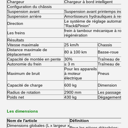
Chargeur
Chargeur à bord intelligent
Configuration du châssis
Suspension avant
Suspension avant printemps indép
Suspension arrière
Amortisseurs hydrauliques à ressor
Le système de réglage automatiqu
Direction
"Rack&Pinion"
frein à tambour mécanique à roue ar
Les freins
régénération
Résultats
Vitesse maximale
25 km/h
Chassis
Distance maximale de
80 à 100 km
Basse-roue
déplacement
Capacité de montée en pente
30%
Traîneau de rou
Autonomie du frein
≤ 3 m
Traîneau de roue
Pour les appareils
Maximum de bruit
à moteur
Pneus
électrique
Capacité de charge
600 kg
Dimension
Radius de rotation
2900 mm
Les passagers
Poids net
430 kg
Dégagement du 
Les dimensions
Nom de l'article
Définition
Dimensions globales (L x largeur x
Pour les pièces détachées: