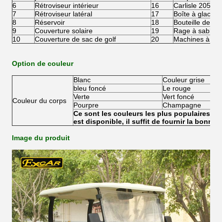
6
Rétroviseur intérieur
16
Carlisle 205/5
7
Rétroviseur latéral
17
Boîte à glace
8
Réservoir
18
Bouteille de sa
9
Couverture solaire
19
Rage à sable
10
Couverture de sac de golf
20
Machines à lave
Option de couleur
Blanc
Couleur grise
bleu foncé
Le rouge
Verte
Vert foncé
Couleur du corps
Pourpre
Champagne
Ce sont les couleurs les plus populaires, m
est disponible, il suffit de fournir la bonne
Image du produit