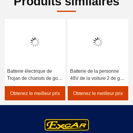
Produits similaires
Batterie électrique de
Batterie de la personne
Trojan de chariots de golf
48V de la voiture 2 de golf
de golf de passager
d'EXCAR/contrôleur
électrique pourpre de la
Trojan électriques de
Obtenez le meilleur prix
Obtenez le meilleur prix
voiture 2
Curtis