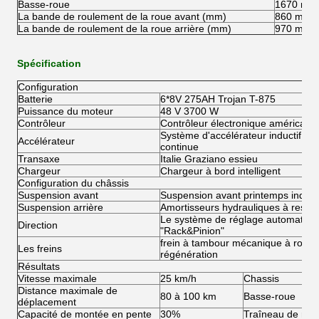
Basse-roue
1670 mm
La bande de roulement de la roue avant (mm)
860 mm
La bande de roulement de la roue arrière (mm)
970 mm
Spécification
Configuration
Batterie
6*8V 275AH Trojan T-875
Puissance du moteur
48 V 3700 W
Contrôleur
Contrôleur électronique américain 
Système d'accélérateur inductif rég
Accélérateur
continue
Transaxe
Italie Graziano essieu
Chargeur
Chargeur à bord intelligent
Configuration du châssis
Suspension avant
Suspension avant printemps indép
Suspension arrière
Amortisseurs hydrauliques à ressor
Le système de réglage automatiqu
Direction
"Rack&Pinion"
frein à tambour mécanique à roue ar
Les freins
régénération
Résultats
Vitesse maximale
25 km/h
Chassis
Distance maximale de
80 à 100 km
Basse-roue
déplacement
Capacité de montée en pente
30%
Traîneau de rou