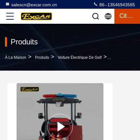
salescn@excar.com.cn
86--13546943585
Citation
Produits
>
>
>
À La Maison
Produits
Voiture Électrique De Golf
Voiture Électriq