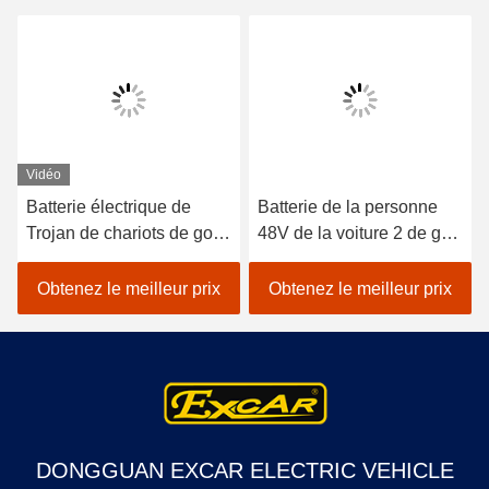
Vidéo
Batterie électrique de
Batterie de la personne
Trojan de chariots de golf
48V de la voiture 2 de golf
de golf de passager
d'EXCAR/contrôleur
électrique pourpre de la
Trojan électriques de
Obtenez le meilleur prix
Obtenez le meilleur prix
voiture 2
Curtis
DONGGUAN EXCAR ELECTRIC VEHICLE