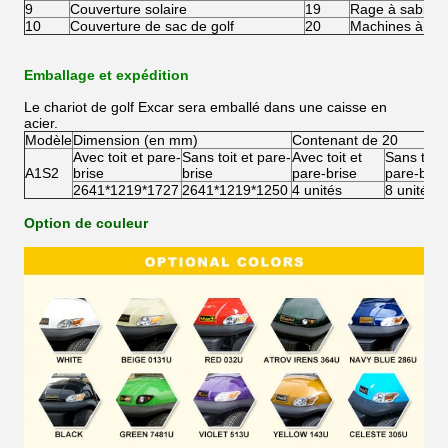
9
Couverture solaire
19
Rage à sable
10
Couverture de sac de golf
20
Machines à lave
Emballage et expédition
Le chariot de golf Excar sera emballé dans une caisse en
acier.
Modèle
Dimension (en mm)
Contenant de 20
Avec toit et pare-
Sans toit et pare-
Avec toit et
Sans toit 
A1S2
brise
brise
pare-brise
pare-bris
2641*1219*1727
2641*1219*1250
4 unités
8 unités
Option de couleur