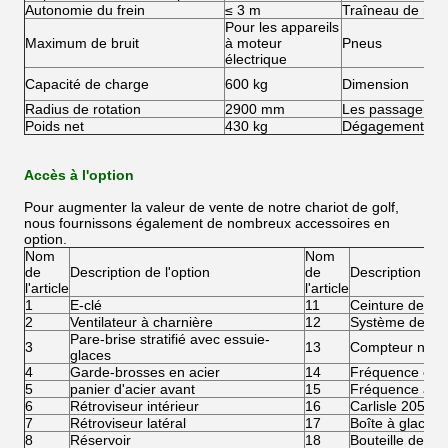
Autonomie du frein
≤ 3 m
Traîneau de roue
Pour les appareils
Maximum de bruit
à moteur
Pneus
électrique
Capacité de charge
600 kg
Dimension
Radius de rotation
2900 mm
Les passagers
Poids net
430 kg
Dégagement du 
Accès à l'option
Pour augmenter la valeur de vente de notre chariot de golf,
nous fournissons également de nombreux accessoires en
option.
Nom
Nom
de
Description de l'option
de
Description de l
l'article
l'article
1
E-clé
11
Ceinture de séc
2
Ventilateur à charnière
12
Système de rem
Pare-brise stratifié avec essuie-
3
13
Compteur numé
glaces
4
Garde-brosses en acier
14
Fréquence éle
5
panier d'acier avant
15
Fréquence à di
6
Rétroviseur intérieur
16
Carlisle 205/5
7
Rétroviseur latéral
17
Boîte à glace
8
Réservoir
18
Bouteille de sa