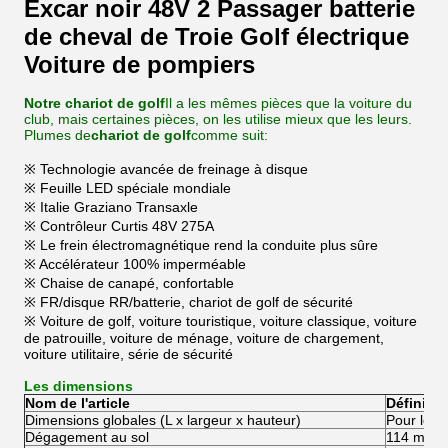
Excar noir 48V 2 Passager batterie
de cheval de Troie Golf électrique
Voiture de pompiers
Notre chariot de golf
Il a les mêmes pièces que la voiture du
club, mais certaines pièces, on les utilise mieux que les leurs.
Plumes de
chariot de golf
comme suit:
※ Technologie avancée de freinage à disque
※ Feuille LED spéciale mondiale
※ Italie Graziano Transaxle
※ Contrôleur Curtis 48V 275A
※ Le frein électromagnétique rend la conduite plus sûre
※ Accélérateur 100% imperméable
※ Chaise de canapé, confortable
※ FR/disque RR/batterie, chariot de golf de sécurité
※ Voiture de golf, voiture touristique, voiture classique, voiture
de patrouille, voiture de ménage, voiture de chargement,
voiture utilitaire, série de sécurité
Les dimensions
Nom de l'article
Définitio
Dimensions globales (L x largeur x hauteur)
Pour les 
Dégagement au sol
114 mm