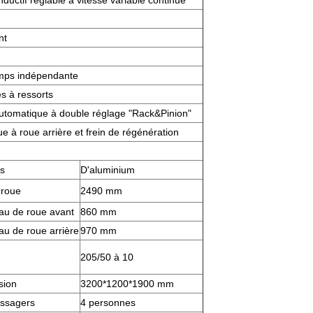
ductif réglable à vitesse variable continue
nt
emps indépendante
s à ressorts
utomatique à double réglage "Rack&Pinion"
e à roue arrière et frein de régénération
s
D'aluminium
-roue
2490 mm
au de roue avant
860 mm
au de roue arrière
970 mm
205/50 à 10
sion
3200*1200*1900 mm
ssagers
4 personnes