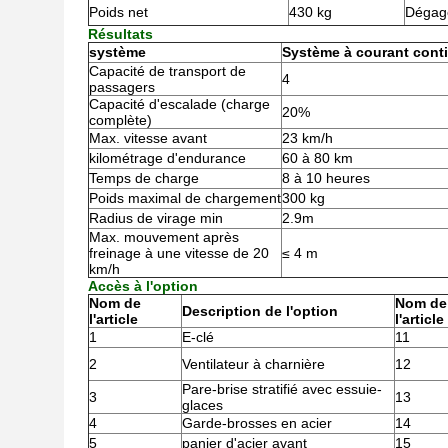
Poids net
430 kg
Dégag
Résultats
système
Système à courant cont
Capacité de transport de
4
passagers
Capacité d'escalade (charge
20%
complète)
Max. vitesse avant
23 km/h
kilométrage d'endurance
60 à 80 km
Temps de charge
8 à 10 heures
Poids maximal de chargement
300 kg
Radius de virage min
2.9m
Max. mouvement après
freinage à une vitesse de 20
≤ 4 m
km/h
Accès à l'option
Nom de
Nom de
Description de l'option
l'article
l'article
1
E-clé
11
2
Ventilateur à charnière
12
Pare-brise stratifié avec essuie-
3
13
glaces
4
Garde-brosses en acier
14
5
panier d'acier avant
15