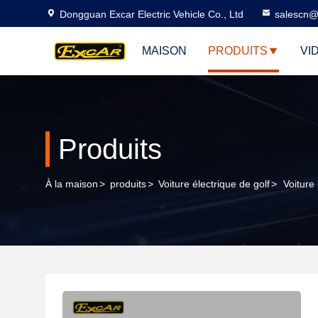
Dongguan Excar Electric Vehicle Co., Ltd
salescn@
MAISON
PRODUITS
VI
Produits
À la maison
>
produits
>
Voiture électrique de golf
>
Voiture