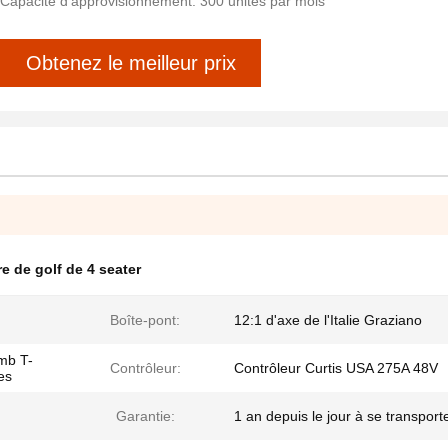
Capacité d'approvisionnement: 300 unités par mois
Obtenez le meilleur prix
re de golf de 4 seater
Boîte-pont:
12:1 d'axe de l'Italie Graziano
mb T-
Contrôleur:
Contrôleur Curtis USA 275A 48V
es
Garantie:
1 an depuis le jour à se transport