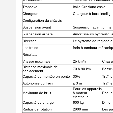
Accélérateur
Système d'accélérateur in
Transaxe
Italie Graziano essieu
Chargeur
Chargeur à bord intellige
Configuration du châssis
Suspension avant
Suspension avant print
Suspension arrière
Amortisseurs hydraulique
Direction
Le système de réglage a
Les freins
frein à tambour mécaniqu
Résultats
Vitesse maximale
25 km/h
Chassi
Distance maximale de
70 à 90 km
Basse
déplacement
Capacité de montée en pente
30%
Traîne
Autonomie du frein
≤ 3 m
Traîne
Pour les appareils
Maximum de bruit
à moteur
Pneus
électrique
Capacité de charge
600 kg
Dimen
Radius de rotation
2900 mm
Les pa