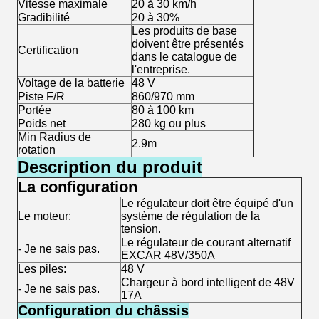
Vitesse maximale
20 à 30 km/h
Gradibilité
20 à 30%
Les produits de base
doivent être présentés
Certification
dans le catalogue de
l'entreprise.
Voltage de la batterie
48 V
Piste F/R
860/970 mm
Portée
80 à 100 km
Poids net
280 kg ou plus
Min Radius de
2.9m
rotation
Description du produit
La configuration
Le régulateur doit être équipé d'un
Le moteur:
système de régulation de la
tension.
Le régulateur de courant alternatif
- Je ne sais pas.
EXCAR 48V/350A
Les piles:
48 V
Chargeur à bord intelligent de 48V
- Je ne sais pas.
17A
Configuration du châssis