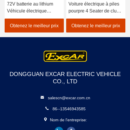
72V batterie au lithium
Voiture électrique à piles
Véhicule électrique
pourpre 4 Seater de club
Shuttle Bus 18 passagers
de la voiture 48V de golf
Autobus ouverts pour le
mini
Obtenez le meilleur prix
Obtenez le meilleur prix
tourisme
DONGGUAN EXCAR ELECTRIC VEHICLE
CO., LTD
salescn@excar.com.cn
86--13546943585
Nom de l'entreprise: