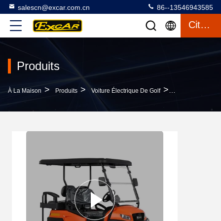
salescn@excar.com.cn
86--13546943585
Citation
Produits
>
>
>
À La Maison
Produits
Voiture Électrique De Golf
Batteries Au Lit