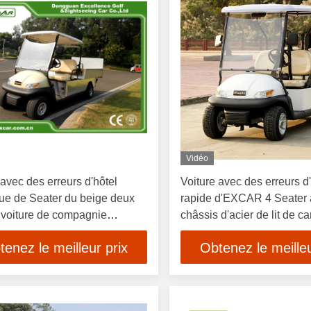
Vidéo
 avec des erreurs d'hôtel
Voiture avec des erreurs d
que de Seater du beige deux
rapide d'EXCAR 4 Seater 
 voiture de compagnie
châssis d'acier de lit de c
icité de moteur de la
tenez le meilleur prix
Obtenez le meilleu
son CDA 48V