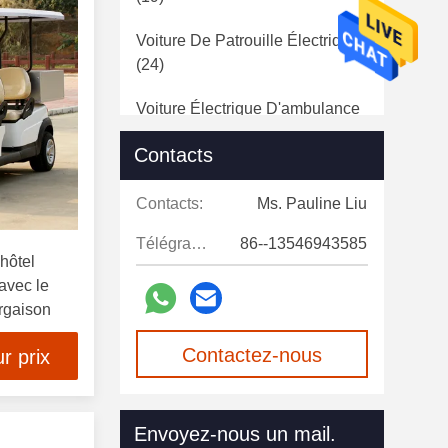
Voiture De Patrouille Électrique
(24)
Voiture Électrique D'ambulance
(22)
Contacts
Batterie Au Lithium De Chariot
De Golf
(16)
Contacts:
Ms. Pauline Liu
Télégramme:
86--13546943585
Accessoires De Chariot De Golf
'hôtel
(91)
avec le
argaison
Pièces D'OEM De Voiture De
Club
(10)
Contactez-nous
r prix
Chariots De Golf Électriques
maintenant
Utilisés
(17)
Envoyez-nous un mail.