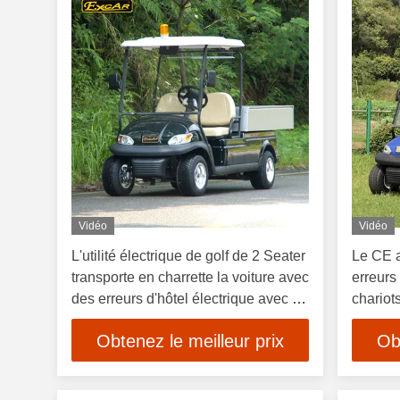
Vidéo
Vidéo
L'utilité électrique de golf de 2 Seater
Le CE a
transporte en charrette la voiture avec
erreurs 
des erreurs d'hôtel électrique avec la
chariot
cargaison en aluminium
d'électr
Obtenez le meilleur prix
Ob