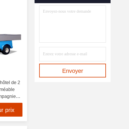
Envoyer
'hôtel de 2
rméable
ompagnie
r prix