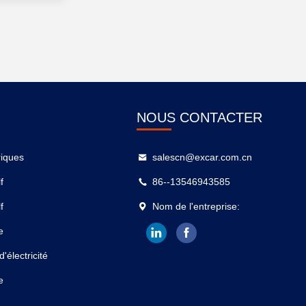
NOUS CONTACTER
riques
salescn@excar.com.cn
f
86--13546943585
f
Nom de l'entreprise:
e
'électricité
e