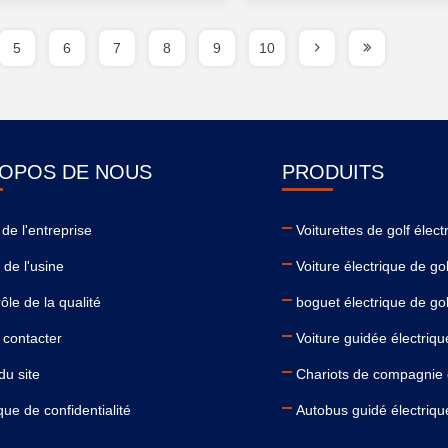
5
6
7
8
9
10
ROPOS DE NOUS
PRODUITS
l de l'entreprise
Voiturettes de golf élect
e de l'usine
Voiture électrique de gol
ôle de la qualité
boguet électrique de gol
 contacter
Voiture guidée électriqu
du site
Chariots de compagnie d
ique de confidentialité
Autobus guidé électriqu