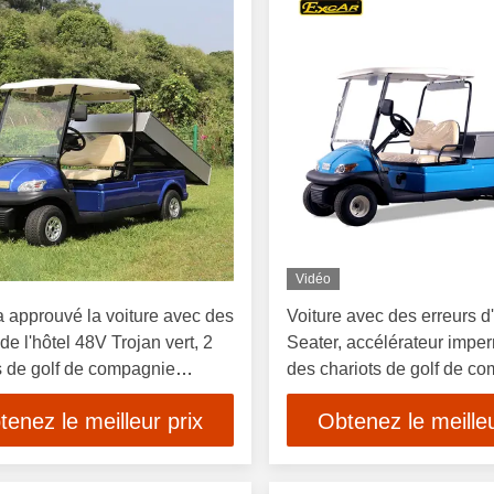
Vidéo
 approuvé la voiture avec des
Voiture avec des erreurs d
de l'hôtel 48V Trojan vert, 2
Seater, accélérateur impe
s de golf de compagnie
des chariots de golf de c
icité de sièges
d'électricité 100%
tenez le meilleur prix
Obtenez le meilleu