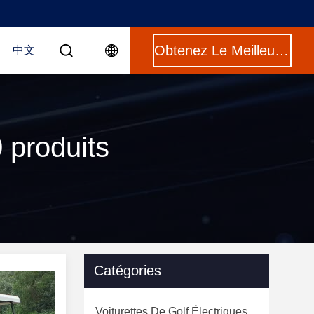
Obtenez Le Meilleur Prix
中文
 produits
Catégories
Voiturettes De Golf Électriques