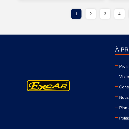
1
2
3
4
À P
Profi
Visit
Contr
Nous
Plan 
Polit