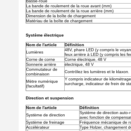
Basse-roue
La bande de roulement de la roue avant (mm)
La bande de roulement de la roue arrière (mm)
Dimension de la boîte de chargement
Matériau de la boîte de chargement
Système électrique
Nom de l'article
Définition
48V, phare LED (y compris le voyant 
Lumières
feux arrière à LED (y compris les fe
Corne de corne
Corne électrique, 48 V
Sonnerie arrière
électrique, 48 V
Commutateur de
Contrôlez les lumières et le klaxon.
combinaison
Y compris indicateur de kilométrage,
Mètre numérique
surcharge, indicateur de frein de s
(facultatif)
Direction et suspension
Nom de l'article
Définition
Système de direction auto-r
Système de direction
avec fonction de compensa
Système de freinage
Fréquence mécanique de ro
Accélérateur
Type Holzer, changement de