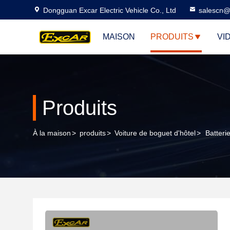
Dongguan Excar Electric Vehicle Co., Ltd
salescn@
MAISON
PRODUITS
VI
Produits
À la maison
>
produits
>
Voiture de boguet d'hôtel
>
Batteri