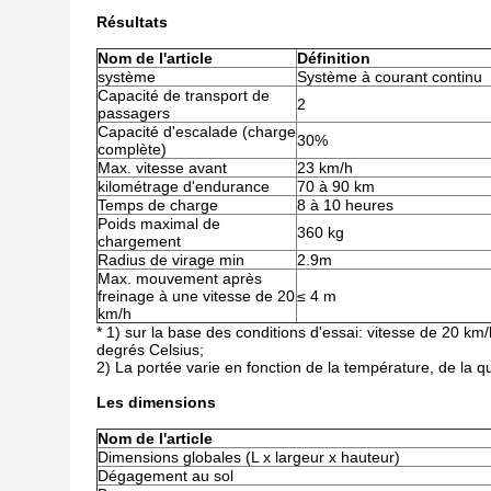
Résultats
Nom de l'article
Définition
système
Système à courant continu
Capacité de transport de
2
passagers
Capacité d'escalade (charge
30%
complète)
Max. vitesse avant
23 km/h
kilométrage d'endurance
70 à 90 km
Temps de charge
8 à 10 heures
Poids maximal de
360 kg
chargement
Radius de virage min
2.9m
Max. mouvement après
freinage à une vitesse de 20
≤ 4 m
km/h
* 1) sur la base des conditions d'essai: vitesse de 20 km/
degrés Celsius;
2) La portée varie en fonction de la température, de la qua
Les dimensions
Nom de l'article
Dimensions globales (L x largeur x hauteur)
Dégagement au sol