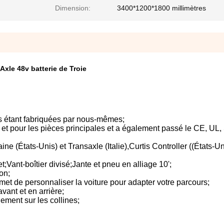
Dimension:
3400*1200*1800 millimètres
 Axle 48v batterie de Troie
es étant fabriquées par nous-mêmes;
ers et pour les pièces principales et a également passé le CE, UL
ne (États-Unis) et Transaxle (Italie),Curtis Controller ((États-Un
;Vant-boîtier divisé;Jante et pneu en alliage 10';
on;
et de personnaliser la voiture pour adapter votre parcours;
avant et en arrière;
ement sur les collines;