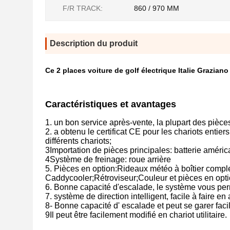
F/R TRACK:
860 / 970 MM
Description du produit
Ce 2 places voiture de golf électrique Italie Graziano
Caractéristiques et avantages
1. un bon service après-vente, la plupart des pièc
2. a obtenu le certificat CE pour les chariots enti
différents chariots;
3Importation de pièces principales: batterie américai
4Système de freinage: roue arrière
5. Pièces en option:Rideaux météo à boîtier complet
Caddycooler;Rétroviseur;Couleur et pièces en opti
6. Bonne capacité d'escalade, le système vous perm
7. système de direction intelligent, facile à faire en 
8- Bonne capacité d' escalade et peut se garer facil
9Il peut être facilement modifié en chariot utilitaire.