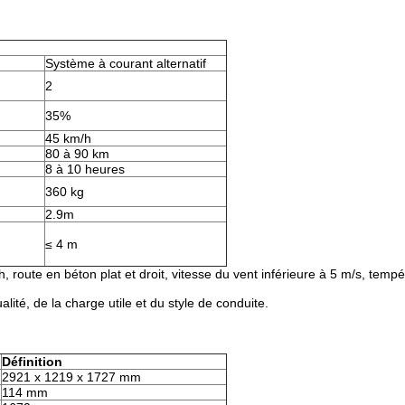
Système à courant alternatif
2
35%
45 km/h
80 à 90 km
8 à 10 heures
360 kg
2.9m
≤ 4 m
h, route en béton plat et droit, vitesse du vent inférieure à 5 m/s, temp
lité, de la charge utile et du style de conduite.
Définition
2921 x 1219 x 1727 mm
114 mm