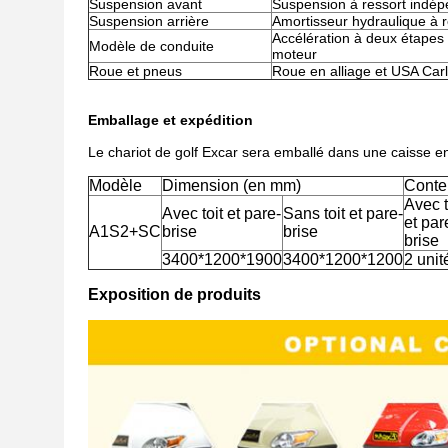
Suspension avant
Suspension à ressort indé
Suspension arrière
Amortisseur hydraulique à 
Accélération à deux étapes d
Modèle de conduite
moteur
Roue et pneus
Roue en alliage et USA Carl
Emballage et expédition
Le chariot de golf Excar sera emballé dans une caisse en
Modèle
Dimension (en mm)
Conte
Avec t
Avec toit et pare-
Sans toit et pare-
et par
A1S2+SC
brise
brise
brise
3400*1200*1900
3400*1200*1200
2 unit
Exposition de produits