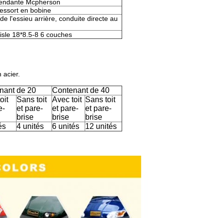
pendante Mcpherson
ressort en bobine
e l'essieu arrière, conduite directe au
isle 18*8.5-8 6 couches
 acier.
nant de 20
Contenant de 40
oit
Sans toit
Avec toit
Sans toit
e-
et pare-
et pare-
et pare-
brise
brise
brise
és
4 unités
6 unités
12 unités