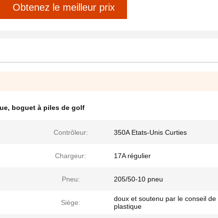
Obtenez le meilleur prix
que
,
boguet à piles de golf
Contrôleur:
350A Etats-Unis Curties
Chargeur:
17A régulier
Pneu:
205/50-10 pneu
doux et soutenu par le conseil de
Siège:
plastique