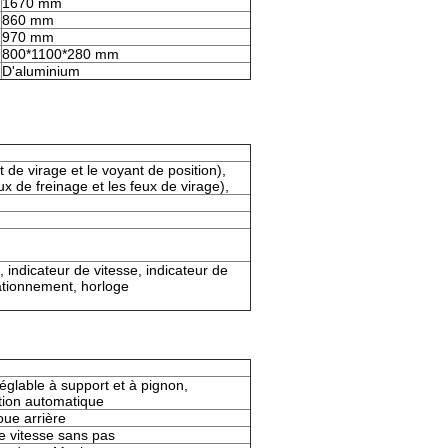
1670 mm
860 mm
970 mm
800*1100*280 mm
D'aluminium
de virage et le voyant de position),
ux de freinage et les feux de virage),
 indicateur de vitesse, indicateur de
tationnement, horloge
églable à support et à pignon,
tion automatique
ue arrière
 vitesse sans pas