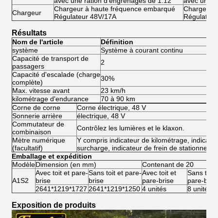
avec une ration d'engrenages de 1:12
avec une r
Chargeur à haute fréquence embarqué
Chargeur 
Chargeur
Régulateur 48V/17A
Régulateu
Résultats
Nom de l'article
Définition
système
Système à courant continu
Sy
Capacité de transport de
2
2
passagers
Capacité d'escalade (charge
30%
3
complète)
Max. vitesse avant
23 km/h
45
kilométrage d'endurance
70 à 90 km
80
Corne de corne
Corne électrique, 48 V
Sonnerie arrière
électrique, 48 V
Commutateur de
Contrôlez les lumières et le klaxon.
combinaison
Mètre numérique
Y compris indicateur de kilométrage, indicateu
(facultatif)
surcharge, indicateur de frein de stationneme
Emballage et expédition
Modèle
Dimension (en mm)
Contenant de 20
Avec toit et pare-
Sans toit et pare-
Avec toit et
Sans toit 
A1S2
brise
brise
pare-brise
pare-bris
2641*1219*1727
2641*1219*1250
4 unités
8 unités
Exposition de produits