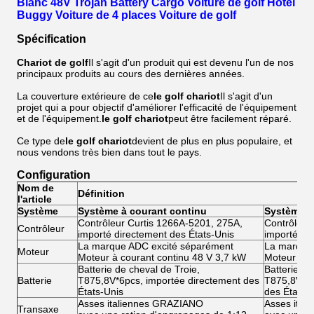
Blanc 48V Trojan Battery Cargo Voiture de golf Hôtel
Buggy Voiture de 4 places Voiture de golf
Spécification
Chariot de golf
Il s'agit d'un produit qui est devenu l'un de nos
principaux produits au cours des dernières années.
La couverture extérieure de ce
le golf
chariot
Il s'agit d'un
projet qui a pour objectif d'améliorer l'efficacité de l'équipement
et de l'équipement.
le golf
chariot
peut être facilement réparé.
Ce type de
le golf
chariot
devient de plus en plus populaire, et
nous vendons très bien dans tout le pays.
Configuration
Nom de
Définition
l'article
Système
Système à courant continu
Système à 
Contrôleur Curtis 1266A-5201, 275A,
Contrôleur
Contrôleur
importé directement des États-Unis
importé di
La marque ADC excité séparément
La marque
Moteur
Moteur à courant continu 48 V 3,7 kW
Moteur à co
Batterie de cheval de Troie,
Batterie de
Batterie
T875,8V*6pcs, importée directement des
T875,8V*6p
États-Unis
des États-
Asses italiennes GRAZIANO
Asses ita
Transaxe