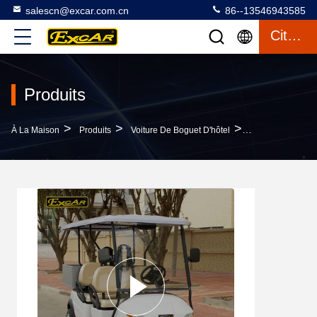
salescn@excar.com.cn
86--13546943585
Citation
Produits
>
>
>
À La Maison
Produits
Voiture De Boguet D'hôtel
A1H2 / Voiture A