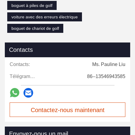
boguet à piles de golf
voiture avec des erreurs électrique
boguet de chariot de golf
Contacts
Contacts:
Ms. Pauline Liu
Télégramme:
86--13546943585
Contactez-nous maintenant
Envoyez-nous un mail.