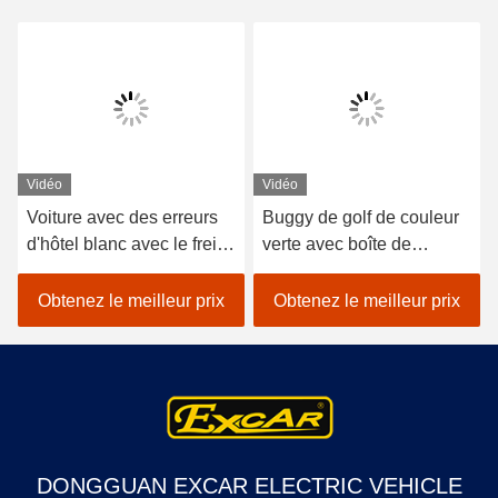
Vidéo
Vidéo
Voiture avec des erreurs
Buggy de golf de couleur
d'hôtel blanc avec le frein
verte avec boîte de
électromagnétique de
chargement en aluminium
moteur de marque de
Obtenez le meilleur prix
Obtenez le meilleur prix
CDA
DONGGUAN EXCAR ELECTRIC VEHICLE