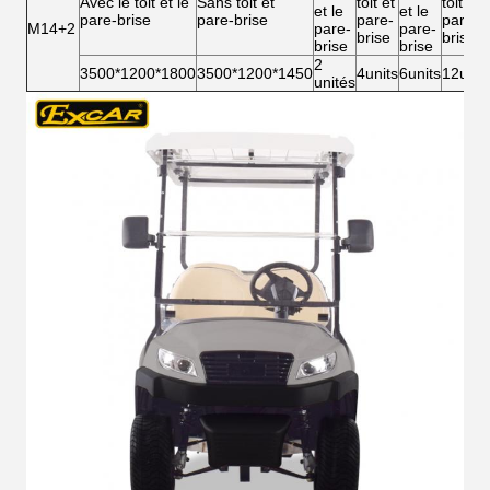
Avec le toit et le
Sans toit et
toit et
toit et
et le
et le
pare-brise
pare-brise
pare-
pare-
M14+2
pare-
pare-
brise
brise
brise
brise
2
3500*1200*1800
3500*1200*1450
4units
6units
12unit
unités