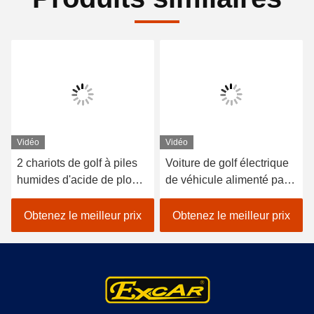
Vidéo
Vidéo
2 chariots de golf à piles
Voiture de golf électrique
humides d'acide de plomb
de véhicule alimenté par
de sièges/golf avec des
batterie au lithium 48V
erreurs électrique de
EXCAR A1S6 + 2 blanc
Obtenez le meilleur prix
Obtenez le meilleur prix
voiture