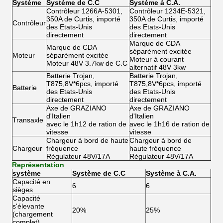
Système
Système de C.C
Système à C.A.
Contrôleur 1266A-5301,
Contrôleur 1234E-5321,
350A de Curtis, importé
350A de Curtis, importé
Contrôleur
des Etats-Unis
des Etats-Unis
directement
directement
Marque de CDA
Marque de CDA
séparément excitée
Moteur
séparément excitée
Moteur à courant
Moteur 48V 3.7kw de C.C
alternatif 48V 3kw
Batterie Trojan,
Batterie Trojan,
T875,8V*6pcs, importé
T875,8V*6pcs, importé
Batterie
des Etats-Unis
des Etats-Unis
directement
directement
Axe de GRAZIANO
Axe de GRAZIANO
d'Italien
d'Italien
Transaxle
avec le 1h12 de ration de
avec le 1h16 de ration de
vitesse
vitesse
Chargeur à bord de haute
Chargeur à bord de
Chargeur
fréquence
haute fréquence
Régulateur 48V/17A
Régulateur 48V/17A
Représentation
système
Système de C.C
Système à C.A.
Capacité en
6
6
sièges
Capacité
s'élevante
20%
25%
(chargement
complet)