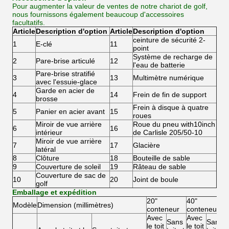
Pour augmenter la valeur de ventes de notre chariot de golf,
nous fournissons également beaucoup d'accessoires
facultatifs.
Article
Description d'option
Article
Description d'option
ceinture de sécurité 2-
1
E-clé
11
point
Système de recharge de
2
Pare-brise articulé
12
l'eau de batterie
Pare-brise stratifié
3
13
Multimètre numérique
avec l'essuie-glace
Garde en acier de
4
14
Frein de fin de support
brosse
Frein à disque à quatre
5
Panier en acier avant
15
roues
Miroir de vue arrière
Roue du pneu with10inch
6
16
intérieur
de Carlisle 205/50-10
Miroir de vue arrière
7
17
Glacière
latéral
8
Clôture
18
Bouteille de sable
9
Couverture de soleil
19
Râteau de sable
Couverture de sac de
10
20
Joint de boule
golf
Emballage et expédition
20"
40"
Modèle
Dimension (millimètres)
conteneur
conteneur
Avec
Avec
Sans
Sans
le toit
le toit