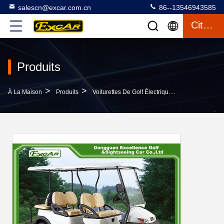
salescn@excar.com.cn
86--13546943585
Citation
Produits
>
>
>
À La Maison
Produits
Voiturettes De Golf Électriques
Le Boguet É