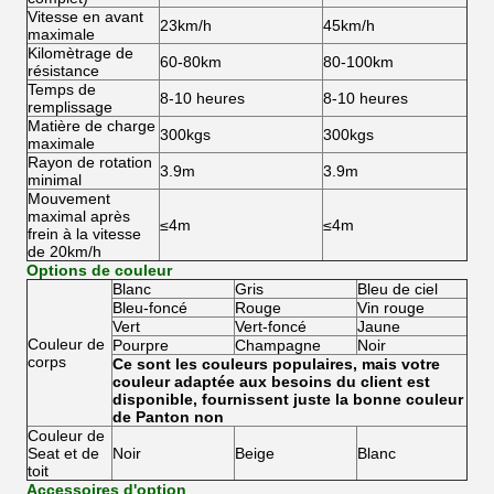
Vitesse en avant
23km/h
45km/h
maximale
Kilomètrage de
60-80km
80-100km
résistance
Temps de
8-10 heures
8-10 heures
remplissage
Matière de charge
300kgs
300kgs
maximale
Rayon de rotation
3.9m
3.9m
minimal
Mouvement
maximal après
≤4m
≤4m
frein à la vitesse
de 20km/h
Options de couleur
Blanc
Gris
Bleu de ciel
Bleu-foncé
Rouge
Vin rouge
Vert
Vert-foncé
Jaune
Couleur de
Pourpre
Champagne
Noir
corps
Ce sont les couleurs populaires, mais votre
couleur adaptée aux besoins du client est
disponible, fournissent juste la bonne couleur
de Panton non
Couleur de
Seat et de
Noir
Beige
Blanc
toit
Accessoires d'option