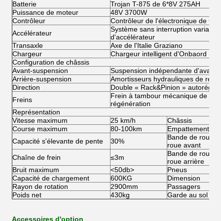
Batterie
Trojan T-875 de 6*8V 275AH
Puissance de moteur
48V 3700W
Contrôleur
Contrôleur de l'électronique de Cur
Système sans interruption variable i
Accélérateur
d'accélérateur
Transaxle
Axe de l'Italie Graziano
Chargeur
Chargeur intelligent d'Onbaord
Configuration de châssis
Avant-suspension
Suspension indépendante d'avant d
Arrière-suspension
Amortisseurs hydrauliques de resso
Direction
Double « Rack&Pinion » autoréglab
Frein à tambour mécanique de roue 
Freins
régénération
Représentation
Vitesse maximum
25 km/h
Châssis
Course maximum
80-100km
Empattement
Bande de roulem
Capacité s'élevante de pente
30%
roue avant
Bande de roulem
Chaîne de frein
≤3m
roue arrière
Bruit maximum
<50db>
Pneus
Capacité de chargement
600KG
Dimension
Rayon de rotation
2900mm
Passagers
Poids net
430kg
Garde au sol
Accessoires d'option