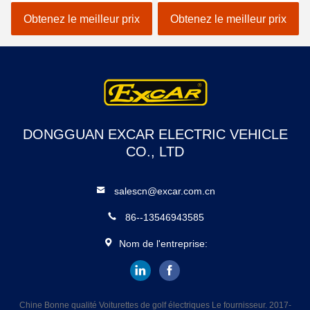
de sièges/golf avec des
batterie au lithium 48V
erreurs électrique de
EXCAR A1S6 + 2 blanc
Obtenez le meilleur prix
Obtenez le meilleur prix
voiture
DONGGUAN EXCAR ELECTRIC VEHICLE
CO., LTD
salescn@excar.com.cn
86--13546943585
Nom de l'entreprise:
Chine Bonne qualité Voiturettes de golf électriques Le fournisseur. 2017-