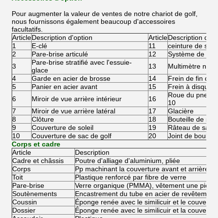
Pour augmenter la valeur de ventes de notre chariot de golf,
nous fournissons également beaucoup d'accessoires
facultatifs.
Article
Description d'option
Article
Description d'op
1
E-clé
11
ceinture de sécu
2
Pare-brise articulé
12
Système de rech
Pare-brise stratifié avec l'essuie-
3
13
Multimètre num
glace
4
Garde en acier de brosse
14
Frein de fin de 
5
Panier en acier avant
15
Frein à disque 
Roue du pneu wi
6
Miroir de vue arrière intérieur
16
10
7
Miroir de vue arrière latéral
17
Glacière
8
Clôture
18
Bouteille de sab
9
Couverture de soleil
19
Râteau de sabl
10
Couverture de sac de golf
20
Joint de boule
Corps et cadre
Article
Description
Cadre et châssis
Poutre d'alliage d'aluminium, pliée
Corps
Pp machinant la couverture avant et arrière en
Toit
Plastique renforcé par fibre de verre
Pare-brise
Verre organique (PMMA), vêtement une pièce
Soutènements
Encastrement du tube en acier de revêtement n
Coussin
Éponge renée avec le similicuir et le couvercle
Dossier
Éponge renée avec le similicuir et la couvertur