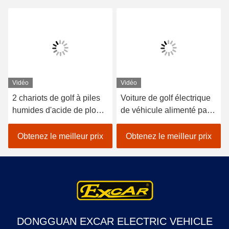
Vidéo
Vidéo
2 chariots de golf à piles
Voiture de golf électrique
humides d'acide de plomb
de véhicule alimenté par
de sièges/golf avec des
batterie au lithium 48V
erreurs électrique de
EXCAR A1S6 + 2 blanc
Obtenez le meilleur prix
Obtenez le meilleur prix
voiture
DONGGUAN EXCAR ELECTRIC VEHICLE