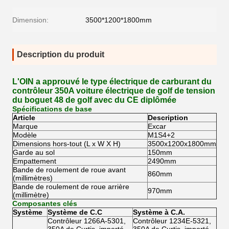
Dimension:
3500*1200*1800mm
Description du produit
L'OIN a approuvé le type électrique de carburant du
contrôleur 350A voiture électrique de golf de tension
du boguet 48 de golf avec du CE diplômée
Spécifications de base
Article
Description
Marque
Excar
Modèle
M1S4+2
Dimensions hors-tout (L x W X H)
3500x1200x1800mm
Garde au sol
150mm
Empattement
2490mm
Bande de roulement de roue avant
860mm
(millimètres)
Bande de roulement de roue arrière
970mm
(millimètre)
Composantes clés
Système
Système de C.C
Système à C.A.
Contrôleur 1266A-5301,
Contrôleur 1234E-5321,