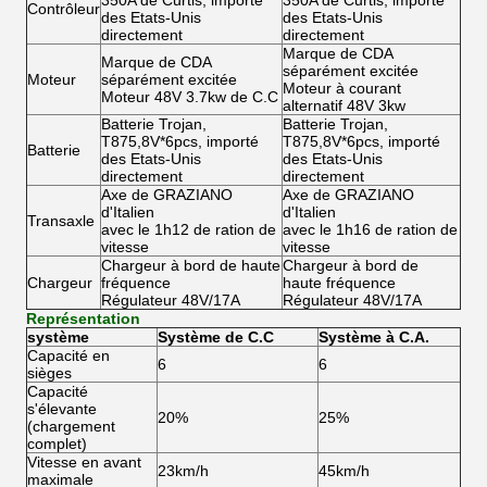
350A de Curtis, importé
350A de Curtis, importé
Contrôleur
des Etats-Unis
des Etats-Unis
directement
directement
Marque de CDA
Marque de CDA
séparément excitée
Moteur
séparément excitée
Moteur à courant
Moteur 48V 3.7kw de C.C
alternatif 48V 3kw
Batterie Trojan,
Batterie Trojan,
T875,8V*6pcs, importé
T875,8V*6pcs, importé
Batterie
des Etats-Unis
des Etats-Unis
directement
directement
Axe de GRAZIANO
Axe de GRAZIANO
d'Italien
d'Italien
Transaxle
avec le 1h12 de ration de
avec le 1h16 de ration de
vitesse
vitesse
Chargeur à bord de haute
Chargeur à bord de
Chargeur
fréquence
haute fréquence
Régulateur 48V/17A
Régulateur 48V/17A
Représentation
système
Système de C.C
Système à C.A.
Capacité en
6
6
sièges
Capacité
s'élevante
20%
25%
(chargement
complet)
Vitesse en avant
23km/h
45km/h
maximale