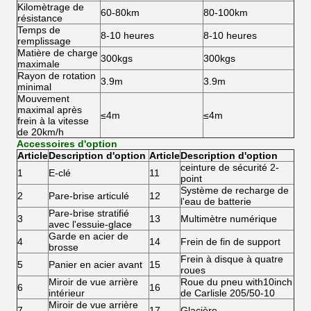
Kilomètrage de
60-80km
80-100km
résistance
Temps de
8-10 heures
8-10 heures
remplissage
Matière de charge
300kgs
300kgs
maximale
Rayon de rotation
3.9m
3.9m
minimal
Mouvement
maximal après
≤4m
≤4m
frein à la vitesse
de 20km/h
Accessoires d'option
Article
Description d'option
Article
Description d'option
ceinture de sécurité 2-
1
E-clé
11
point
Système de recharge de
2
Pare-brise articulé
12
l'eau de batterie
Pare-brise stratifié
3
13
Multimètre numérique
avec l'essuie-glace
Garde en acier de
4
14
Frein de fin de support
brosse
Frein à disque à quatre
5
Panier en acier avant
15
roues
Miroir de vue arrière
Roue du pneu with10inch
6
16
intérieur
de Carlisle 205/50-10
Miroir de vue arrière
7
17
Glacière