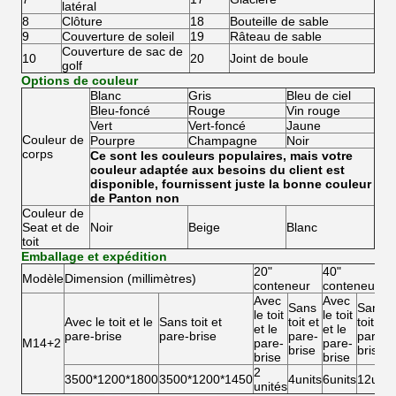
latéral
8
Clôture
18
Bouteille de sable
9
Couverture de soleil
19
Râteau de sable
Couverture de sac de
10
20
Joint de boule
golf
Options de couleur
Blanc
Gris
Bleu de ciel
Bleu-foncé
Rouge
Vin rouge
Vert
Vert-foncé
Jaune
Couleur de
Pourpre
Champagne
Noir
corps
Ce sont les couleurs populaires, mais votre
couleur adaptée aux besoins du client est
disponible, fournissent juste la bonne couleur
de Panton non
Couleur de
Seat et de
Noir
Beige
Blanc
toit
Emballage et expédition
20"
40"
Modèle
Dimension (millimètres)
conteneur
conteneur
Avec
Avec
Sans
Sans
le toit
le toit
Avec le toit et le
Sans toit et
toit et
toit et
et le
et le
pare-brise
pare-brise
pare-
pare-
M14+2
pare-
pare-
brise
brise
brise
brise
2
3500*1200*1800
3500*1200*1450
4units
6units
12unit
unités