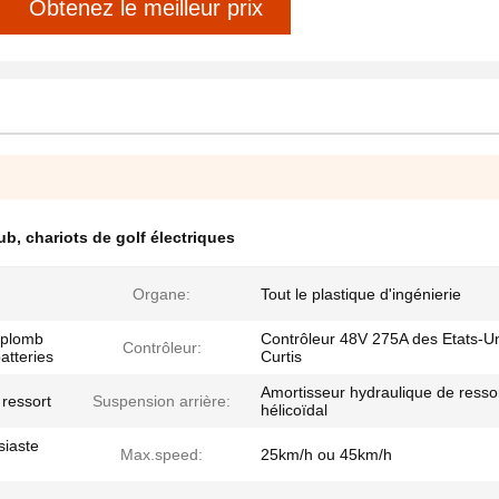
Obtenez le meilleur prix
lub
,
chariots de golf électriques
Organe:
Tout le plastique d'ingénierie
 plomb
Contrôleur 48V 275A des Etats-U
Contrôleur:
atteries
Curtis
Amortisseur hydraulique de resso
ressort
Suspension arrière:
hélicoïdal
iaste
Max.speed:
25km/h ou 45km/h