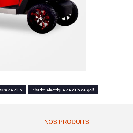
iture de club
chariot électrique de club de golf
NOS PRODUITS