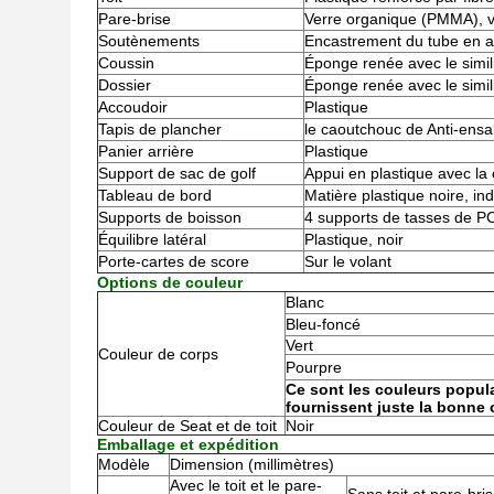
Pare-brise
Verre organique (PMMA), 
Soutènements
Encastrement du tube en ac
Coussin
Éponge renée avec le similic
Dossier
Éponge renée avec le simili
Accoudoir
Plastique
Tapis de plancher
le caoutchouc de Anti-ens
Panier arrière
Plastique
Support de sac de golf
Appui en plastique avec la 
Tableau de bord
Matière plastique noire, in
Supports de boisson
4 supports de tasses de P
Équilibre latéral
Plastique, noir
Porte-cartes de score
Sur le volant
Options de couleur
Blanc
Bleu-foncé
Vert
Couleur de corps
Pourpre
Ce sont les couleurs popula
fournissent juste la bonne
Couleur de Seat et de toit
Noir
Emballage et expédition
Modèle
Dimension (millimètres)
Avec le toit et le pare-