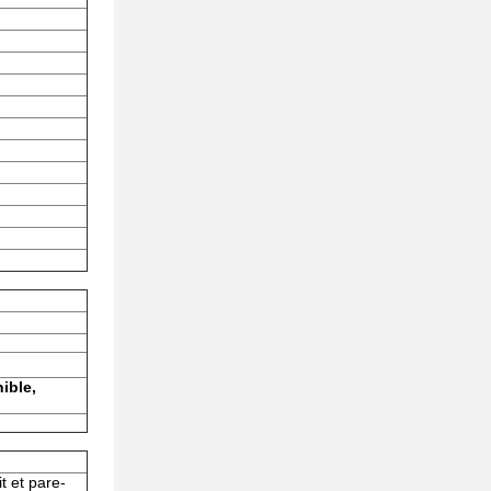
ible,
t et pare-