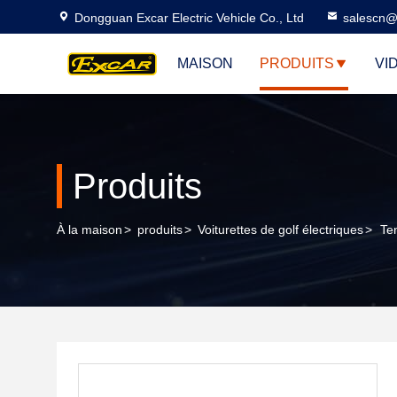
Dongguan Excar Electric Vehicle Co., Ltd
salescn@
MAISON
PRODUITS
VI
Produits
À la maison
>
produits
>
Voiturettes de golf électriques
>
Te