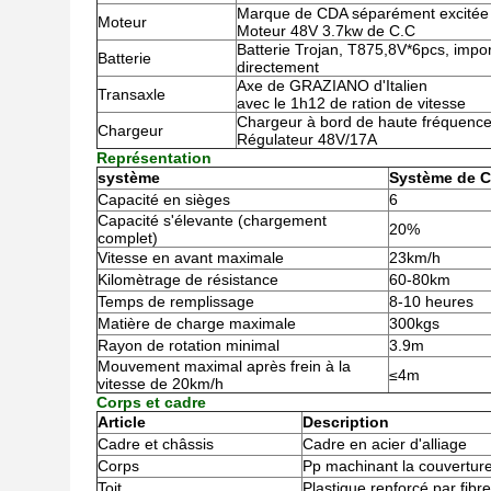
Marque de CDA séparément excitée
Moteur
Moteur 48V 3.7kw de C.C
Batterie Trojan, T875,8V*6pcs, impo
Batterie
directement
Axe de GRAZIANO d'Italien
Transaxle
avec le 1h12 de ration de vitesse
Chargeur à bord de haute fréquenc
Chargeur
Régulateur 48V/17A
Représentation
système
Système de C
Capacité en sièges
6
Capacité s'élevante (chargement
20%
complet)
Vitesse en avant maximale
23km/h
Kilomètrage de résistance
60-80km
Temps de remplissage
8-10 heures
Matière de charge maximale
300kgs
Rayon de rotation minimal
3.9m
Mouvement maximal après frein à la
≤4m
vitesse de 20km/h
Corps et cadre
Article
Description
Cadre et châssis
Cadre en acier d'alliage
Corps
Pp machinant la couverture 
Toit
Plastique renforcé par fibr