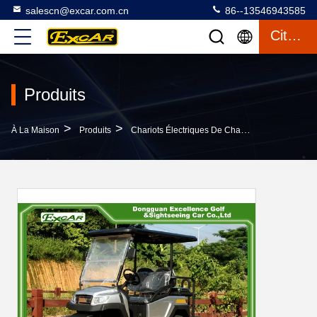
salescn@excar.com.cn
86--13546943585
Citation
Produits
>
>
>
À La Maison
Produits
Chariots Électriques De Chasse
Le Type Ch