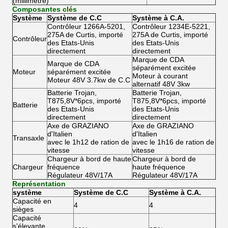
(millimètre)
Composantes clés
Système
Système de C.C
Système à C.A.
Contrôleur 1266A-5201,
Contrôleur 1234E-5221,
275A de Curtis, importé
275A de Curtis, importé
Contrôleur
des Etats-Unis
des Etats-Unis
directement
directement
Marque de CDA
Marque de CDA
séparément excitée
Moteur
séparément excitée
Moteur à courant
Moteur 48V 3.7kw de C.C
alternatif 48V 3kw
Batterie Trojan,
Batterie Trojan,
T875,8V*6pcs, importé
T875,8V*6pcs, importé
Batterie
des Etats-Unis
des Etats-Unis
directement
directement
Axe de GRAZIANO
Axe de GRAZIANO
d'Italien
d'Italien
Transaxle
avec le 1h12 de ration de
avec le 1h16 de ration de
vitesse
vitesse
Chargeur à bord de haute
Chargeur à bord de
Chargeur
fréquence
haute fréquence
Régulateur 48V/17A
Régulateur 48V/17A
Représentation
système
Système de C.C
Système à C.A.
Capacité en
4
4
sièges
Capacité
s'élevante