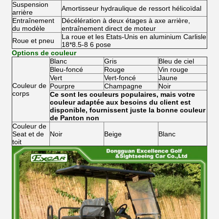
Suspension
Amortisseur hydraulique de ressort hélicoïdal
arrière
Entraînement
Décélération à deux étages à axe arrière,
du modèle
entraînement direct de moteur
La roue et les Etats-Unis en aluminium Carlisle
Roue et pneu
18*8.5-8 6 pose
Options de couleur
Blanc
Gris
Bleu de ciel
Bleu-foncé
Rouge
Vin rouge
Vert
Vert-foncé
Jaune
Couleur de
Pourpre
Champagne
Noir
corps
Ce sont les couleurs populaires, mais votre
couleur adaptée aux besoins du client est
disponible, fournissent juste la bonne couleur
de Panton non
Couleur de
Seat et de
Noir
Beige
Blanc
toit