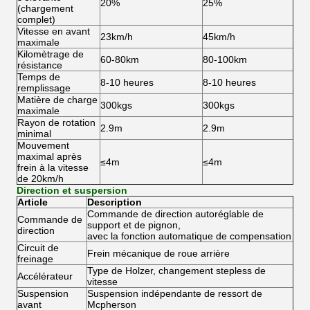
20%
25%
(chargement
complet)
Vitesse en avant
23km/h
45km/h
maximale
Kilomètrage de
60-80km
80-100km
résistance
Temps de
8-10 heures
8-10 heures
remplissage
Matière de charge
300kgs
300kgs
maximale
Rayon de rotation
2.9m
2.9m
minimal
Mouvement
maximal après
≤4m
≤4m
frein à la vitesse
de 20km/h
Direction et suspersion
Article
Description
Commande de direction autoréglable de
Commande de
support et de pignon,
direction
avec la fonction automatique de compensation
Circuit de
Frein mécanique de roue arrière
freinage
Type de Holzer, changement stepless de
Accélérateur
vitesse
Suspension
Suspension indépendante de ressort de
avant
Mcpherson