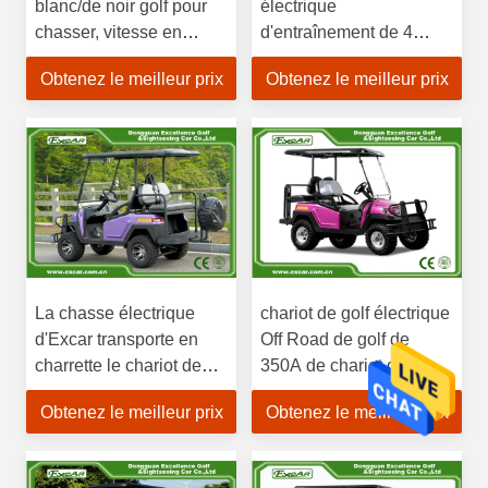
blanc/de noir golf pour
électrique
chasser, vitesse en
d'entraînement de 4
avant maximale 45km/
roues pour chasser le
Obtenez le meilleur prix
Obtenez le meilleur prix
moteur 48V 3KW à
C.A./C.C
La chasse électrique
chariot de golf électrique
d'Excar transporte en
Off Road de golf de
charrette le chariot de
350A de chariot de
golf électrique pour
chasse du boguet 4
Obtenez le meilleur prix
Obtenez le meilleur prix
chasser des chariots de
d'entraînement
golf de chasse
électrique électrique de
roue