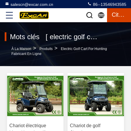
salescn@excar.com.cn
86--13546943585
Citation
Mots clés [ electric golf cart for hunting ] Le match 74 produits
>
>
À La Maison
Produits
Electric Golf Cart For Hunting
Fabricant En Ligne
Chariot électrique
Chariot de golf