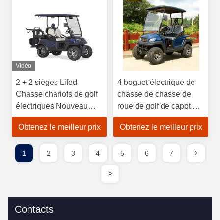
Vidéo
2 + 2 sièges Lifed
4 boguet électrique de
Chasse chariots de golf
chasse de chasse de
électriques Nouveau
roue de golf de capot en
design modèle populaire
plastique électrique des
Obtenez le meilleur prix
Obtenez le meilleur prix
avec siège arrière flip
chariots 48V pp
flap
1
2
3
4
5
6
7
Contacts