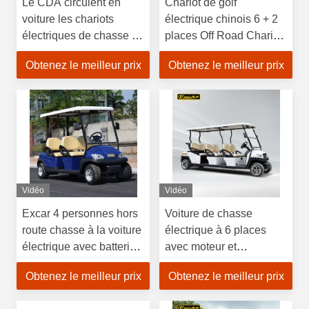
Le CDA circulent en
Chariot de golf
voiture les chariots
électrique chinois 6 + 2
électriques de chasse de
places Off Road Chariot
48V 4 Seater/la voiture
de golf de chasse Buggy
Obtenez le meilleur prix
Obtenez le meilleur prix
électrique de golf voiture
de golf
de club
Vidéo
Vidéo
Excar 4 personnes hors
Voiture de chasse
route chasse à la voiture
électrique à 6 places
électrique avec batterie
avec moteur et
au lithium
contrôleur
Obtenez le meilleur prix
Obtenez le meilleur prix