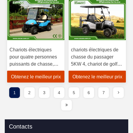
Chariots électriques
chariots électriques de
pour quatre personnes
chasse du passager
puissants de chasse,
5KW 4, chariot de golf
chariot de golf de service
de la batterie 48v
Obtenez le meilleur prix
Obtenez le meilleur prix
de plage
1
2
3
4
5
6
7
Contacts