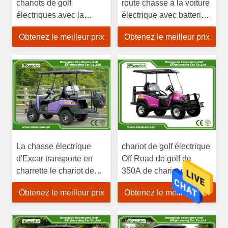
chariots de golf
route chasse à la voiture
électriques avec la
électrique avec batterie
batterie Trojan 48V
au lithium
Obtenez le meilleur prix
Obtenez le meilleur prix
La chasse électrique
chariot de golf électrique
d'Excar transporte en
Off Road de golf de
charrette le chariot de
350A de chariot de
golf électrique pour
chasse du boguet 4
Obtenez le meilleur prix
Obtenez le meilleur prix
chasser des chariots de
d'entraînement
golf de chasse
électrique électrique de
roue