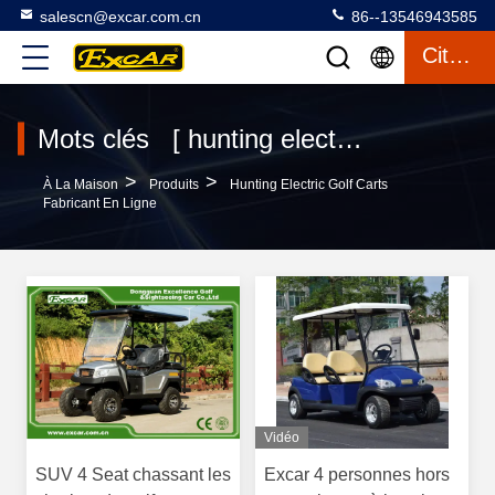
salescn@excar.com.cn
86--13546943585
Citation
Mots clés [ hunting electric golf carts ] Le match 74 produits
>
>
À La Maison
Produits
Hunting Electric Golf Carts
Fabricant En Ligne
Vidéo
SUV 4 Seat chassant les
Excar 4 personnes hors