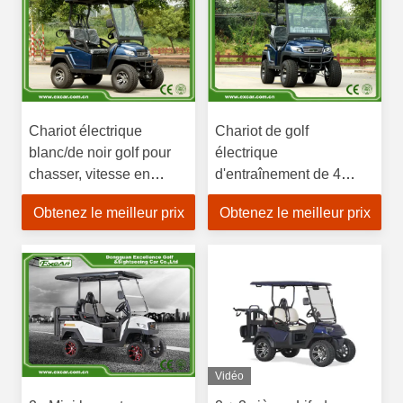
Chariot électrique
Chariot de golf
blanc/de noir golf pour
électrique
chasser, vitesse en
d'entraînement de 4
avant maximale 45km/
roues pour chasser le
Obtenez le meilleur prix
Obtenez le meilleur prix
moteur 48V 3KW à
C.A./C.C
Vidéo