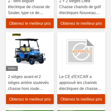
2 - Mini boguet
2 + 2 sièges Lifed
électrique de chasse de
Chasse chariots de golf
Seater, type ce de
électriques Nouveau
chariot de golf de
design modèle populaire
Obtenez le meilleur prix
Obtenez le meilleur prix
véhicules approuvé
avec siège arrière flip
flap
Vidéo
2 sièges avant et 2
Le CE d'EXCAR a
sièges arrière soulevés
approuvé les chariots
chasse hors route
électriques de chasse
Voiture de golf électrique
que 48V a soulevé le
Obtenez le meilleur prix
Obtenez le meilleur prix
bleue pour terrain de golf
chariot de golf de 4
Seater 3.7KW