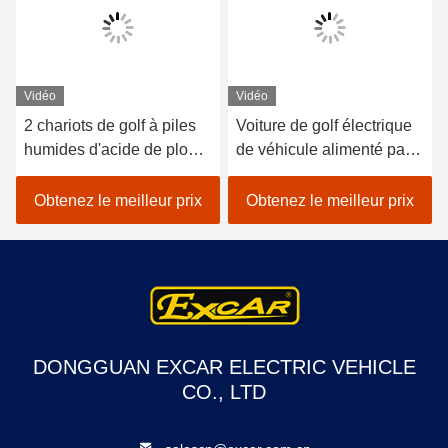
Vidéo
Vidéo
2 chariots de golf à piles
Voiture de golf électrique
humides d'acide de plomb
de véhicule alimenté par
de sièges/golf avec des
batterie au lithium 48V
erreurs électrique de
EXCAR A1S6 + 2 blanc
Obtenez le meilleur prix
Obtenez le meilleur prix
voiture
DONGGUAN EXCAR ELECTRIC VEHICLE
CO., LTD