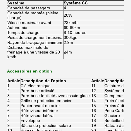
Système
Système CC
Capacité de passagers
4
Capacité de montée (pleine
20%
charge)
Vitesse maximale avant
23km/h
Autonomie
60-80km
Temps de charge
8-10 heures
Poids de chargement maximal
300kgs
Rayon de braquage minimum
2.9m
Distance maximale de
freinage à une vitesse de 20
≤4m
km/h
Accessoires en option
Article
Description de l'option
Article
Description d
1
Clé électronique
11
Ceinture de sé
2
Pare-brise articulé
12
Système de re
3
Pare-brise feuilleté avec essuie-glace
13
Compteur num
4
Grille de protection en acier
14
Frein électro
5
Panier avant en acier
15
Freins à disqu
6
Rétroviseur intérieur
16
Pneu Carlisle
7
Rétroviseur latéral
17
Glacière
8
Enveloppe
18
Bouteille de s
9
Bâche de protection solaire
19
Râteau à sabl
10
Housse de sac de golf
20
Lave-balle