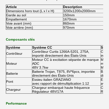
Article
Description
Dimensions hors tout (L x l x H)
3200x1200x2000mm
Garde au sol
150mm
Empattement
1670mm
Voie avant (mm)
860mm
Voie arrière (mm)
970mm
Composants clés
Système
Système CC
Syst
Contrôleur Curtis 1266A-5201, 275A,
Contr
Contrôleur
importé directement des États-Unis
impor
Moteur CC à excitation séparée de marque
Moteu
Moteur
ADC
marq
48V 3.7kw
Mote
Batterie Trojan, T875, 8V*6pcs, importée
Batte
Batterie
directement des États-Unis
direc
Essieu italien GRAZIANO
Essi
Pont
avec rapport de démultiplication 1:12
avec 
Chargeur embarqué haute fréquence
Char
Chargeur
Régulateur 48V/17A
Régu
Performance