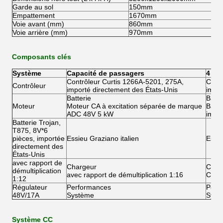
Garde au sol
150mm
Empattement
1670mm
Voie avant (mm)
860mm
Voie arrière (mm)
970mm
Composants clés
Système
Capacité de passagers
4
Contrôleur Curtis 1266A-5201, 275A,
Contr
Contrôleur
importé directement des États-Unis
impor
Batterie
Batte
Moteur
Moteur CA à excitation séparée de marque
Batte
ADC 48V 5 kW
impor
Batterie Trojan,
T875, 8V*6
pièces, importée
Essieu Graziano italien
Essie
directement des
États-Unis
avec rapport de
Chargeur
Char
démultiplication
avec rapport de démultiplication 1:16
Char
1:12
Régulateur
Performances
Perf
48V/17A
Système
Syst
Système CC