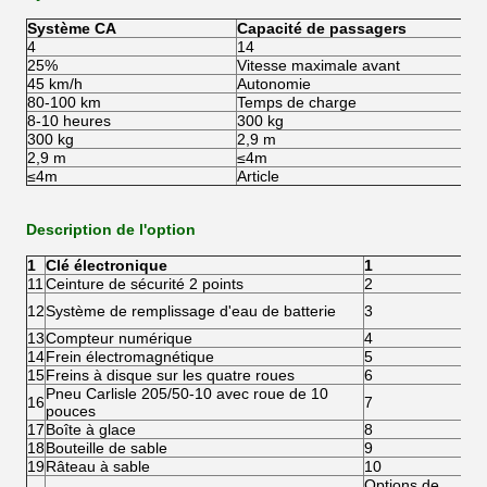
Système CA
Capacité de passagers
4
14
25%
Vitesse maximale avant
45 km/h
Autonomie
80-100 km
Temps de charge
8-10 heures
300 kg
300 kg
2,9 m
2,9 m
≤4m
≤4m
Article
Description de l'option
1
Clé électronique
1
11
Ceinture de sécurité 2 points
2
12
Système de remplissage d'eau de batterie
3
13
Compteur numérique
4
14
Frein électromagnétique
5
15
Freins à disque sur les quatre roues
6
Pneu Carlisle 205/50-10 avec roue de 10
16
7
pouces
17
Boîte à glace
8
18
Bouteille de sable
9
19
Râteau à sable
10
Options de