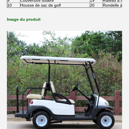
9
Couverture solaire
19
Râteau à sabl
10
Housse de sac de golf
20
Rondelle à bil
Image du produit