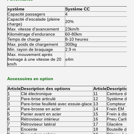
système
Système CC
Capacité passagers
4
Capacité d'escalade (pleine
20%
charge)
Max. vitesse d'avancement
23km/h
Kilométrage d'endurance
60-80km
Temps de charge
8-10 heures
Max. poids de chargement
300kg
Min. rayon de braquage
2,9 m
Max. mouvement après
freinage à une vitesse de 20
≤4m
km/h
Accessoires en option
Article
Description des options
Article
Description 
1
Clé électronique
11
Ceinture de sé
2
Pare-brise articulé
12
Système de re
3
Pare-brise feuilleté avec essuie-glace
13
Compteur num
4
Pare-brosse en acier
14
Frein EM
5
Panier avant en acier
15
Frein à disqu
6
Rétroviseur intérieur
16
Pneu Carlisle
7
Rétroviseur latéral
17
Glacière
8
Enceinte
18
Bouteille de s