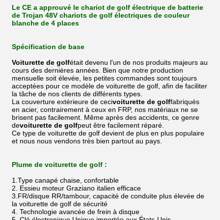
Le CE a approuvé le chariot de golf électrique de batterie
de Trojan 48V chariots de golf électriques de couleur
blanche de 4 places
Spécification de base
Voiturette de golf
était devenu l'un de nos produits majeurs au
cours des dernières années. Bien que notre production
mensuelle soit élevée, les petites commandes sont toujours
acceptées pour ce modèle de voiturette de golf, afin de faciliter
la tâche de nos clients de différents types.
La couverture extérieure de ceci
voiturette de golf
fabriqués
en acier, contrairement à ceux en FRP, nos matériaux ne se
brisent pas facilement. Même après des accidents, ce genre
de
voiturette de golf
peut être facilement réparé.
Ce type de voiturette de golf devient de plus en plus populaire
et nous nous vendons très bien partout au pays.
Plume de voiturette de golf :
1.Type canapé chaise, confortable
2. Essieu moteur Graziano italien efficace
3.FR/disque RR/tambour, capacité de conduite plus élevée de
la voiturette de golf de sécurité
4. Technologie avancée de frein à disque
5. Clé électronique Unique importée aux États-Unis