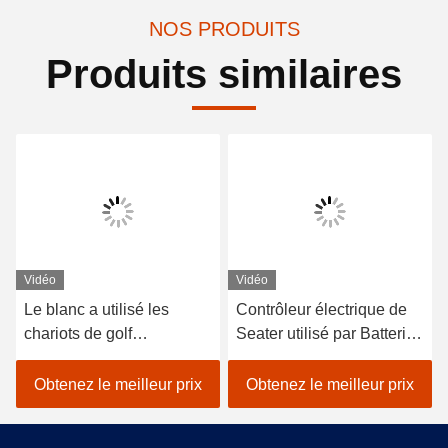
NOS PRODUITS
Produits similaires
Vidéo
Vidéo
Le blanc a utilisé les
Contrôleur électrique de
chariots de golf
Seater utilisé par Batteried
électriques avec du CE
Curtis des chariots de golf
Trojan de batterie a
de Trojan 4
Obtenez le meilleur prix
Obtenez le meilleur prix
approuvé 4 Seater 275A