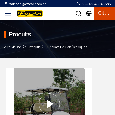
salescn@excar.com.cn
86--13546943585
Citation
Produits
>
>
>
À La Maison
Produits
Chariots De Golf Électriques Utilisés
Des Ch