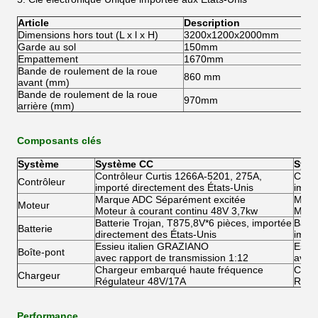
Article
Description
Dimensions hors tout (L x l x H)
3200x1200x2000mm
Garde au sol
150mm
Empattement
1670mm
Bande de roulement de la roue
860 mm
avant (mm)
Bande de roulement de la roue
970mm
arrière (mm)
Composants clés
Système
Système CC
Syst
Contrôleur Curtis 1266A-5201, 275A,
Contr
Contrôleur
importé directement des États-Unis
impor
Marque ADC Séparément excitée
Marq
Moteur
Moteur à courant continu 48V 3,7kw
Moteu
Batterie Trojan, T875,8V*6 pièces, importée
Batte
Batterie
directement des États-Unis
impor
Essieu italien GRAZIANO
Essi
Boîte-pont
avec rapport de transmission 1:12
avec 
Chargeur embarqué haute fréquence
Char
Chargeur
Régulateur 48V/17A
Régu
Performance