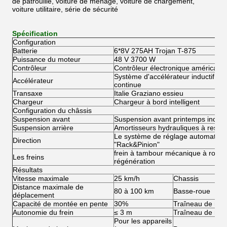
de patrouille, voiture de ménage, voiture de chargement,
voiture utilitaire, série de sécurité
Spécification
Configuration
Batterie
6*8V 275AH Trojan T-875
Puissance du moteur
48 V 3700 W
Contrôleur
Contrôleur électronique américain 
Système d'accélérateur inductif rég
Accélérateur
continue
Transaxe
Italie Graziano essieu
Chargeur
Chargeur à bord intelligent
Configuration du châssis
Suspension avant
Suspension avant printemps indép
Suspension arrière
Amortisseurs hydrauliques à ressor
Le système de réglage automatiqu
Direction
"Rack&Pinion"
frein à tambour mécanique à roue ar
Les freins
régénération
Résultats
Vitesse maximale
25 km/h
Chassis
Distance maximale de
80 à 100 km
Basse-roue
déplacement
Capacité de montée en pente
30%
Traîneau de rou
Autonomie du frein
≤ 3 m
Traîneau de roue
Pour les appareils