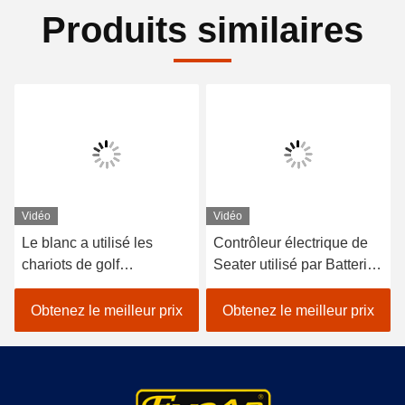
Produits similaires
Vidéo
Vidéo
Le blanc a utilisé les
Contrôleur électrique de
chariots de golf
Seater utilisé par Batteried
électriques avec du CE
Curtis des chariots de golf
Trojan de batterie a
de Trojan 4
Obtenez le meilleur prix
Obtenez le meilleur prix
approuvé 4 Seater 275A