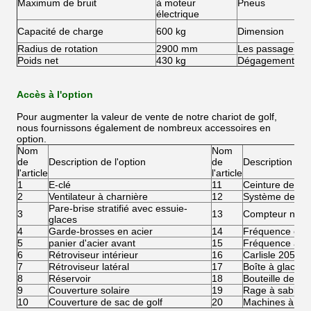
Maximum de bruit
à moteur
Pneus
électrique
Capacité de charge
600 kg
Dimension
Radius de rotation
2900 mm
Les passagers
Poids net
430 kg
Dégagement du 
Accès à l'option
Pour augmenter la valeur de vente de notre chariot de golf,
nous fournissons également de nombreux accessoires en
option.
Nom
Nom
de
Description de l'option
de
Description de l
l'article
l'article
1
E-clé
11
Ceinture de séc
2
Ventilateur à charnière
12
Système de rem
Pare-brise stratifié avec essuie-
3
13
Compteur numé
glaces
4
Garde-brosses en acier
14
Fréquence éle
5
panier d'acier avant
15
Fréquence à di
6
Rétroviseur intérieur
16
Carlisle 205/5
7
Rétroviseur latéral
17
Boîte à glace
8
Réservoir
18
Bouteille de sa
9
Couverture solaire
19
Rage à sable
10
Couverture de sac de golf
20
Machines à lave