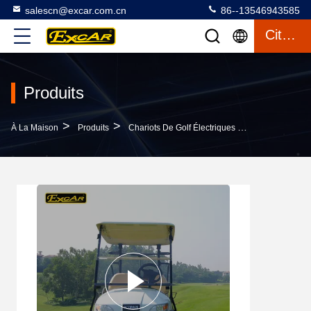
salescn@excar.com.cn
86--13546943585
Citation
Produits
>
>
>
À La Maison
Produits
Chariots De Golf Électriques Utilisés
Mini 2