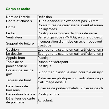
Corps et cadre
Nom de l'article
Définition
Cadre et châssis
D'une épaisseur n'excédant pas 50 mm
Couvertures de carrosserie avant et arrière en
Corps
PP, injectées
Le toit
Plastiques renforcés de fibres de verre
Ventilateur
Verre organique (PMMA), en une ou deux piè
Incorporation d'un tube en acier recouvert de 
Support de toiture
plastique
Cushion
Éponge renaissante en cuir artificiel et en plas
Le dossier
Éponge renaissante en cuir artificiel et en plas
Appuie-bras
Plastique
Tapis de sol
Ruban antidérapant
panier arrière
Plastique
Porteur de sac de
Support en plastique avec courroie en nylon
golf
Matériau en plastique noir, indicateur de puiss
Tableau de bord
d'allumage dessus
Détenteurs de
4 pièces de porte-gobelets, 2 pièces de chaqu
boissons
Décoration latérale
Plastique, noir
Détenteur de carte
Au volant.
de pointage