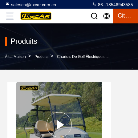
salescn@excar.com.cn
86--13546943585
Citation
Produits
>
>
>
À La Maison
Produits
Chariots De Golf Électriques Utilisés
Moteur