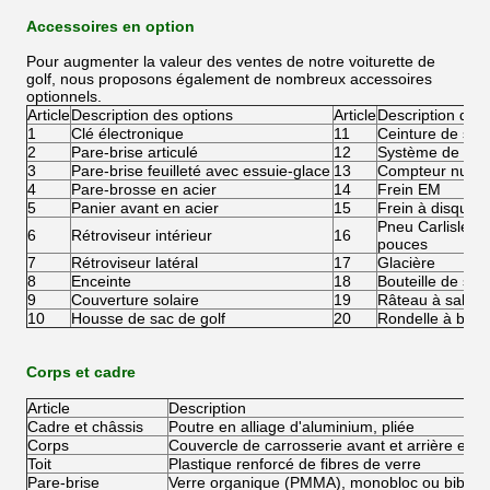
Accessoires en option
Pour augmenter la valeur des ventes de notre voiturette de
golf, nous proposons également de nombreux accessoires
optionnels.
Article
Description des options
Article
Description des 
1
Clé électronique
11
Ceinture de sécu
2
Pare-brise articulé
12
Système de rech
3
Pare-brise feuilleté avec essuie-glace
13
Compteur numé
4
Pare-brosse en acier
14
Frein EM
5
Panier avant en acier
15
Frein à disque 
Pneu Carlisle 2
6
Rétroviseur intérieur
16
pouces
7
Rétroviseur latéral
17
Glacière
8
Enceinte
18
Bouteille de sab
9
Couverture solaire
19
Râteau à sable
10
Housse de sac de golf
20
Rondelle à bille
Corps et cadre
Article
Description
Cadre et châssis
Poutre en alliage d'aluminium, pliée
Corps
Couvercle de carrosserie avant et arrière en p
Toit
Plastique renforcé de fibres de verre
Pare-brise
Verre organique (PMMA), monobloc ou bibloc