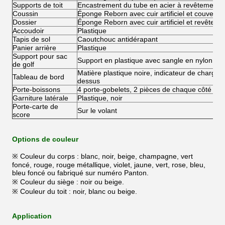
Supports de toit
Encastrement du tube en acier à revêtement no
Coussin
Éponge Reborn avec cuir artificiel et couvercle
Dossier
Éponge Reborn avec cuir artificiel et revêteme
Accoudoir
Plastique
Tapis de sol
Caoutchouc antidérapant
Panier arrière
Plastique
Support pour sac
Support en plastique avec sangle en nylon
de golf
Matière plastique noire, indicateur de charge d
Tableau de bord
dessus
Porte-boissons
4 porte-gobelets, 2 pièces de chaque côté
Garniture latérale
Plastique, noir
Porte-carte de
Sur le volant
score
Options de couleur
※ Couleur du corps : blanc, noir, beige, champagne, vert
foncé, rouge, rouge métallique, violet, jaune, vert, rose, bleu,
bleu foncé ou fabriqué sur numéro Panton.
※ Couleur du siège : noir ou beige.
※ Couleur du toit : noir, blanc ou beige.
Application