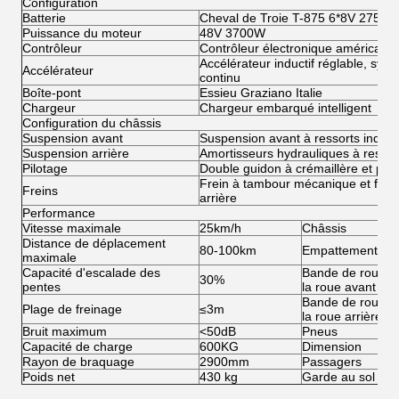
Configuration
Batterie
Cheval de Troie T-875 6*8V 275AH
Puissance du moteur
48V 3700W
Contrôleur
Contrôleur électronique américain C
Accélérateur inductif réglable, sys
Accélérateur
continu
Boîte-pont
Essieu Graziano Italie
Chargeur
Chargeur embarqué intelligent
Configuration du châssis
Suspension avant
Suspension avant à ressorts indép
Suspension arrière
Amortisseurs hydrauliques à ressor
Pilotage
Double guidon à crémaillère et pig
Frein à tambour mécanique et frein
Freins
arrière
Performance
Vitesse maximale
25km/h
Châssis
Distance de déplacement
80-100km
Empattement
maximale
Capacité d'escalade des
Bande de roulem
30%
pentes
la roue avant
Bande de roulem
Plage de freinage
≤3m
la roue arrière
Bruit maximum
<50dB
Pneus
Capacité de charge
600KG
Dimension
Rayon de braquage
2900mm
Passagers
Poids net
430 kg
Garde au sol