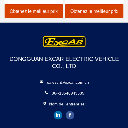
électrique utilisé par
48V 3.7KW 4 Seater
personne de voiture de
garantie de 1 an
Obtenez le meilleur prix
Obtenez le meilleur prix
club de 6 chariots de golf
DONGGUAN EXCAR ELECTRIC VEHICLE
CO., LTD
salescn@excar.com.cn
86--13546943585
Nom de l'entreprise: