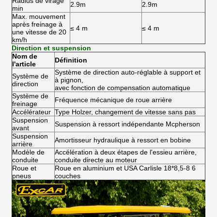
Radius de virage
2.9m
2.9m
min
Max. mouvement
après freinage à
≤ 4 m
≤ 4 m
une vitesse de 20
km/h
Direction et suspension
Nom de
Définition
l'article
Système de direction auto-réglable à support et
Système de
à pignon,
direction
avec fonction de compensation automatique
Système de
Fréquence mécanique de roue arrière
freinage
Accélérateur
Type Holzer, changement de vitesse sans pas
Suspension
Suspension à ressort indépendante Mcpherson
avant
Suspension
Amortisseur hydraulique à ressort en bobine
arrière
Modèle de
Accélération à deux étapes de l'essieu arrière,
conduite
conduite directe au moteur
Roue et
Roue en aluminium et USA Carlisle 18*8,5-8 6
pneus
couches