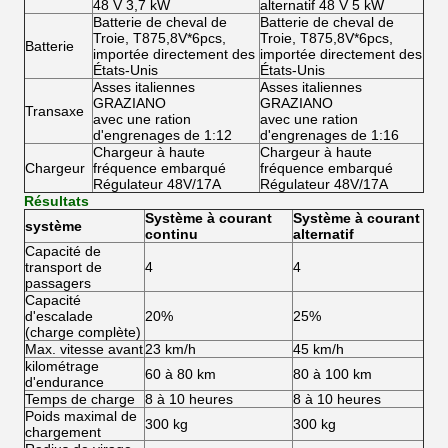
48 V 3,7 kW
alternatif 48 V 5 kW
Batterie de cheval de
Batterie de cheval de
Troie, T875,8V*6pcs,
Troie, T875,8V*6pcs,
Batterie
importée directement des
importée directement des
États-Unis
États-Unis
Asses italiennes
Asses italiennes
GRAZIANO
GRAZIANO
Transaxe
avec une ration
avec une ration
d'engrenages de 1:12
d'engrenages de 1:16
Chargeur à haute
Chargeur à haute
Chargeur
fréquence embarqué
fréquence embarqué
Régulateur 48V/17A
Régulateur 48V/17A
Résultats
Système à courant
Système à courant
système
continu
alternatif
Capacité de
transport de
4
4
passagers
Capacité
d'escalade
20%
25%
(charge complète)
Max. vitesse avant
23 km/h
45 km/h
kilométrage
60 à 80 km
80 à 100 km
d'endurance
Temps de charge
8 à 10 heures
8 à 10 heures
Poids maximal de
300 kg
300 kg
chargement