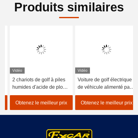
Produits similaires
Vidéo
Vidéo
2 chariots de golf à piles
Voiture de golf électrique
humides d'acide de plomb
de véhicule alimenté par
de sièges/golf avec des
batterie au lithium 48V
erreurs électrique de
EXCAR A1S6 + 2 blanc
Obtenez le meilleur prix
Obtenez le meilleur prix
voiture