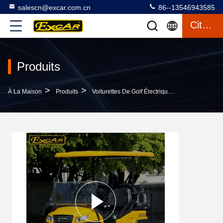
salescn@excar.com.cn
86--13546943585
Citation
Produits
>
>
>
À La Maison
Produits
Voiturettes De Golf Électriques
EXCAR Jauni