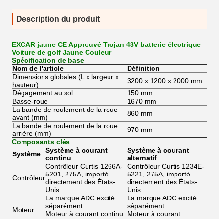
Description du produit
EXCAR jaune CE Approuvé Trojan 48V batterie électrique
Voiture de golf Jaune Couleur
Spécification de base
Nom de l'article
Définition
Dimensions globales (L x largeur x
3200 x 1200 x 2000 mm
hauteur)
Dégagement au sol
150 mm
Basse-roue
1670 mm
La bande de roulement de la roue
860 mm
avant (mm)
La bande de roulement de la roue
970 mm
arrière (mm)
Composants clés
Système à courant
Système à courant
Système
continu
alternatif
Contrôleur Curtis 1266A-
Contrôleur Curtis 1234E-
5201, 275A, importé
5221, 275A, importé
Contrôleur
directement des États-
directement des États-
Unis
Unis
La marque ADC excité
La marque ADC excité
séparément
séparément
Moteur
Moteur à courant continu
Moteur à courant