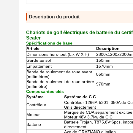
Description du produit
Chariots de golf électriques de batterie du cert
Seater
Spécifications de base
Article
Description
Dimensions hors-tout (L x W X H)
2800x1200x2000
Garde au sol
150mm
Empattement
1670mm
Bande de roulement de roue avant
860mm
(millimètres)
Bande de roulement de roue arrière
970mm
(millimètre)
Composantes clés
Système
Système de C.C
Contrôleur 1266A-5301, 350A de Curt
Contrôleur
Unis directement
Marque de CDA séparément excitée
Moteur
Moteur 48V 3.7kw de C.C
Batterie Trojan, T875,8V*6pcs, impo
Batterie
directement
Axe de GRAZIANO d'Italien