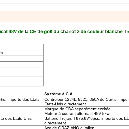
ificat 48V de la CE de golf du chariot 2 de couleur blanche T
mm
Système à C.A.
is, importé des Etats-
Contrôleur 1234E-5321, 350A de Curtis, impor
Etats-Unis directement
Marque de CDA séparément excitée
Moteur à courant alternatif 48V 5kw
rté des Etats-Unis
Batterie Trojan, T875,8V*6pcs, importé des Et
directement
Axe de GRAZIANO d'Italien