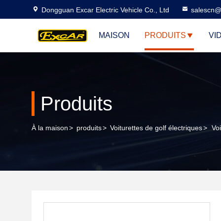
Dongguan Excar Electric Vehicle Co., Ltd
salescn@
MAISON
PRODUITS
VI
Produits
À la maison
>
produits
>
Voiturettes de golf électriques
>
Vo