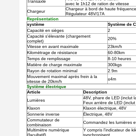
Transaxle
avec le 1h12 de ration de vitesse
Chargeur à bord de haute fréquenc
Chargeur
Régulateur 48V/17A
Représentation
système
Système de C
Capacité en sièges
2
Capacité s'élevante (chargement
20%
complet)
Vitesse en avant maximale
23km/h
Kilomètrage de résistance
60-80km
Temps de remplissage
8-10 heures
Matière de charge maximale
300kgs
Rayon de rotation minimal
2.9m
Mouvement maximal après frein à la
≤4m
vitesse de 20km/h
Système électrique
Article
Description
48V, phare de LED (inclut la
Lumières
Feux arrière de LED (inclut 
Klaxon
Klaxon électrique, 48V
Sonnerie inverse
Électrique, 48V
Commutateur de
Commandez les lumières et
combinaison
Multimètre numérique
Y compris l'indicateur de ki
(facultatif)
synchronisent