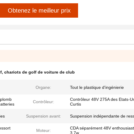
Obtenez le meilleur prix
f
,
chariots de golf de voiture de club
Organe:
Tout le plastique d'ingénierie
 plomb
Contrôleur 48V 275A des Etats-U
Contrôleur:
atteries
Curtis
les
Suspension avant:
Suspension indépendante de ress
essort
CDA séparément 48V enthousias
Moteur:
3.7w