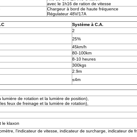
avec le 1h16 de ration de vitesse
e
Chargeur à bord de haute fréquence
Régulateur 48V/17A
.C
Système à C.A.
2
25%
45km/h
80-100km
8-10 heures
300kgs
2.9m
≤4m
 lumière de rotation et la lumière de position),
les feux de freinage et la lumière de rotation),
 le klaxon
lomètre, l'indicateur de vitesse, indicateur de surcharge, indicateur de f