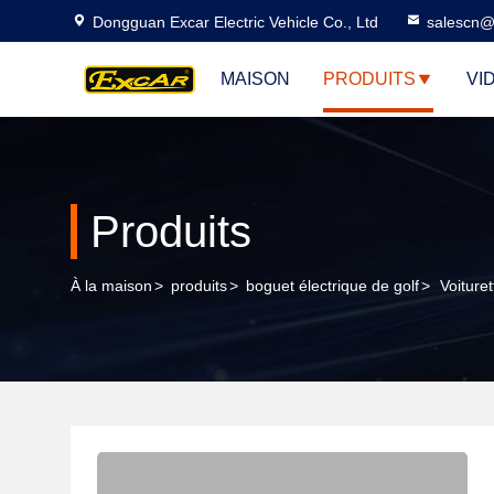
Dongguan Excar Electric Vehicle Co., Ltd
salescn@
MAISON
PRODUITS
VI
Produits
À la maison
>
produits
>
boguet électrique de golf
>
Voiture