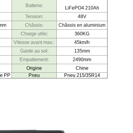
Batterie:
LiFePO4 210Ah
Tension:
48V
0mm
Châssis:
Châssis en aluminium
Charge utile:
360KG
Vitesse avant max.:
45km/h
Garde au sol:
135mm
Empattement:
2490mm
Origine
Chine
ue PP
Pneu
Pneu 215/35R14