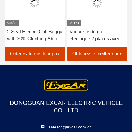
Vidéo
Vidéo
2-Seat Electric Golf Buggy
Voiturette de golf
with 30% Climbing Ability
électrique 2 places avec
48V Lithium Battery
chargeur embarqué
Range For 50-70 km
intelligent
Obtenez le meilleur prix
Obtenez le meilleur prix
DONGGUAN EXCAR ELECTRIC VEHICLE
CO., LTD
salescn@excar.com.cn