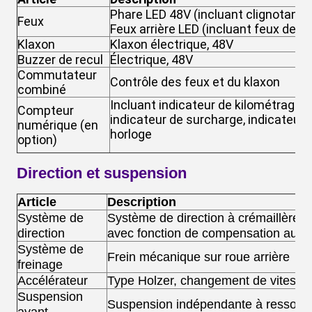
Phare LED 48V (incluant clignotant et
Feux
Feux arrière LED (incluant feux de fr
Klaxon
Klaxon électrique, 48V
Buzzer de recul
Électrique, 48V
Commutateur
Contrôle des feux et du klaxon
combiné
Incluant indicateur de kilométrage, i
Compteur
indicateur de surcharge, indicateur 
numérique (en
horloge
option)
Direction et suspension
Article
Description
Système de
Système de direction à crémaillère a
direction
avec fonction de compensation auto
Système de
Frein mécanique sur roue arrière
freinage
Accélérateur
Type Holzer, changement de vitesse 
Suspension
Suspension indépendante à ressort