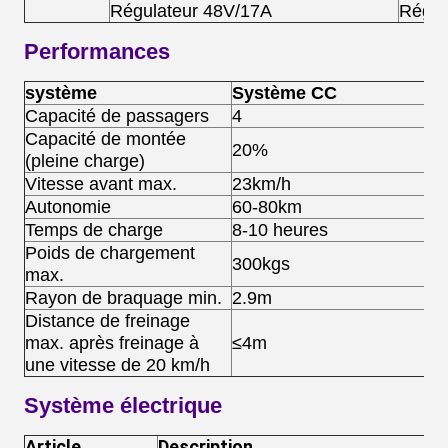
Régulateur 48V/17A
Régul
Performances
système
Système CC
Capacité de passagers
4
Capacité de montée
20%
(pleine charge)
Vitesse avant max.
23km/h
Autonomie
60-80km
Temps de charge
8-10 heures
Poids de chargement
300kgs
max.
Rayon de braquage min.
2.9m
Distance de freinage
max. après freinage à
≤4m
une vitesse de 20 km/h
Système électrique
Article
Description