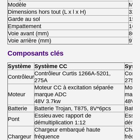
Modèle
M1S
Dimensions hors tout (L x l x H)
320
Garde au sol
150
Empattement
167
Voie avant (mm)
860
Voie arrière (mm)
970
Composants clés
Système
Système CC
Syst
Contrôleur Curtis 1266A-5201,
Contr
Contrôleur
275A
275A,
Moteur CC à excitation séparée
Moteu
Moteur
marque ADC
marq
48V 3.7kw
48V 
Batterie
Batterie Trojan, T875, 8V*6pcs
Batter
Essieu
avec rapport de
Essie
Pont
démultiplication 1:12
démult
Chargeur embarqué haute
Charg
Chargeur
fréquence
fréqu