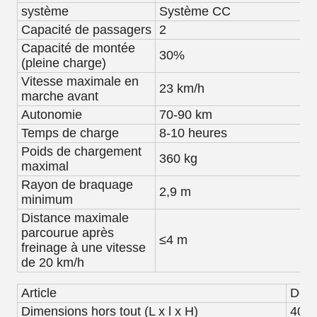
système
Système CC
Capacité de passagers
2
Capacité de montée
30%
(pleine charge)
Vitesse maximale en
23 km/h
marche avant
Autonomie
70-90 km
Temps de charge
8-10 heures
Poids de chargement
360 kg
maximal
Rayon de braquage
2,9 m
minimum
Distance maximale
parcourue après
≤4 m
freinage à une vitesse
de 20 km/h
Article
Desc
Dimensions hors tout (L x l x H)
400