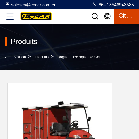
salescn@excar.com.cn
86--13546943585
Citation
Produits
>
>
>
À La Maison
Produits
Boguet Électrique De Golf
Camion De Pompi