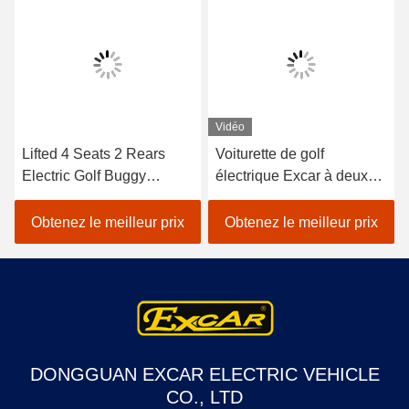
Vidéo
Lifted 4 Seats 2 Rears
Voiturette de golf
Electric Golf Buggy
électrique Excar à deux
Lithium Battery
places, batterie au lithium
Accessories
48V
Obtenez le meilleur prix
Obtenez le meilleur prix
Customizable
DONGGUAN EXCAR ELECTRIC VEHICLE
CO., LTD