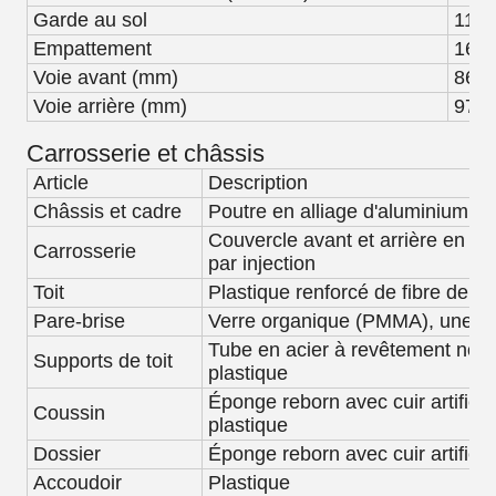
Garde au sol
114
Empattement
167
Voie avant (mm)
860
Voie arrière (mm)
970
Carrosserie et châssis
Article
Description
Châssis et cadre
Poutre en alliage d'aluminium, pl
Couvercle avant et arrière en pl
Carrosserie
par injection
Toit
Plastique renforcé de fibre de ve
Pare-brise
Verre organique (PMMA), une o
Tube en acier à revêtement noir 
Supports de toit
plastique
Éponge reborn avec cuir artificie
Coussin
plastique
Dossier
Éponge reborn avec cuir artificie
Accoudoir
Plastique