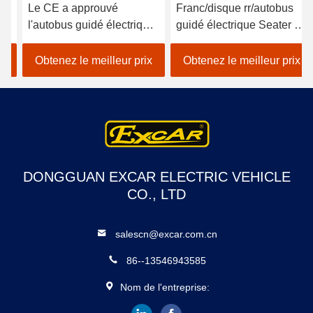
Le CE a approuvé
Franc/disque rr/autobus
l'autobus guidé électrique
guidé électrique Seater du
dans le parc
tambour 14 avec la chaise
d'attractions/voiture
de sofa
Obtenez le meilleur prix
Obtenez le meilleur prix
électrique de navette
DONGGUAN EXCAR ELECTRIC VEHICLE
CO., LTD
salescn@excar.com.cn
86--13546943585
Nom de l'entreprise: