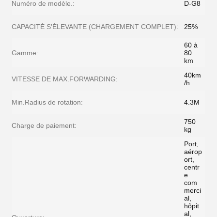
Numéro de modèle.:
D-G8
CAPACITÉ S'ÉLEVANTE (CHARGEMENT COMPLET):
25%
60 à
Gamme:
80
km
40km
VITESSE DE MAX.FORWARDING:
/h
Min.Radius de rotation:
4.3M
750
Charge de paiement:
kg
Port,
aérop
ort,
centr
e
com
merci
al,
hôpit
al,