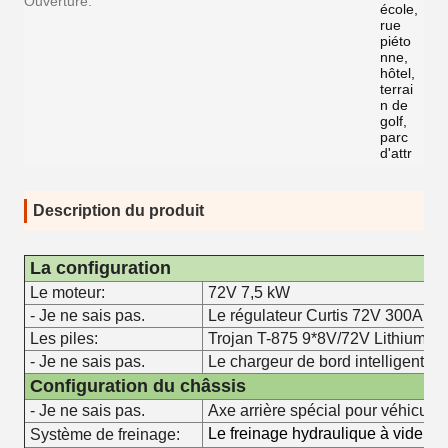
Ouverture:
école,
rue
piéto
nne,
hôtel,
terrai
n de
golf,
parc
d'attr
Description du produit
La configuration
Le moteur:
72V 7,5 kW
- Je ne sais pas.
Le régulateur Curtis 72V 300A
Les piles:
Trojan T-875 9*8V/72V Lithium
- Je ne sais pas.
Le chargeur de bord intelligent 7
Configuration du châssis
- Je ne sais pas.
Axe arrière spécial pour véhicule 
Le freinage hydraulique à vide
Système de freinage: