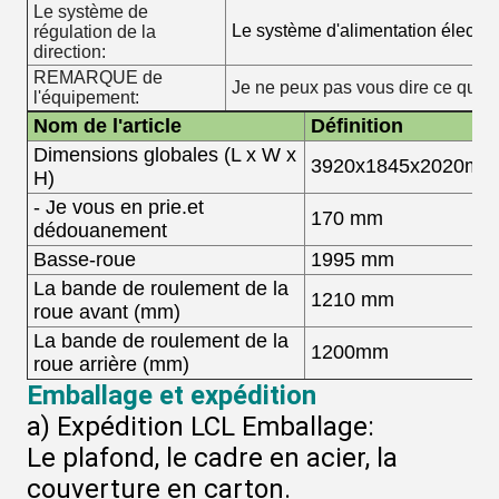
Le système de
Le système d'alimentation électri
régulation de la
direction:
REMARQUE de
Je ne peux pas vous dire ce que j
l'équipement:
Nom de l'article
Définition
Dimensions globales (
L x W x
3920
x1845
x2020
mm
H)
- Je vous en prie.
et
170 mm
dédouanement
Basse-roue
1995 mm
La bande de roulement de la
1210 mm
roue avant (mm)
La bande de roulement de la
1200
mm
roue arrière (mm)
Emballage et expédition
a) Expédition LCL Emballage:
Le plafond, le cadre en acier, la
couverture en carton.