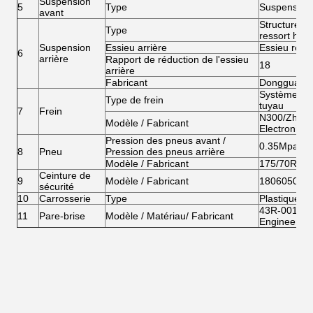
Suspension
5
Type
Suspension
avant
Structure d
Type
ressort héli
Suspension
Essieu arrière
Essieu robus
6
arrière
Rapport de réduction de l'essieu
18
arrière
Fabricant
Dongguan li
Système de 
Type de frein
tuyau
7
Frein
N300/Zhejia
Modèle / Fabricant
Electronic C
Pression des pneus avant /
0.35Mpa/0
8
Pneu
Pression des pneus arrière
Modèle / Fabricant
175/70R14/T
Ceinture de
9
Modèle / Fabricant
18060501/Ku
sécurité
10
Carrosserie
Type
Plastique A
43R-001874/v
11
Pare-brise
Modèle / Matériau/ Fabricant
Engineering