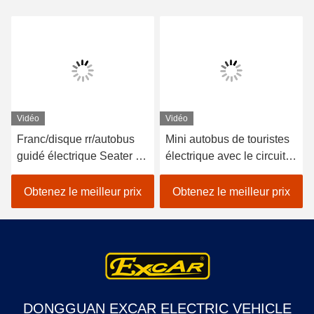
Vidéo
Vidéo
Franc/disque rr/autobus
Mini autobus de touristes
guidé électrique Seater du
électrique avec le circuit
tambour 14 avec la chaise
de freinage hydraulique
de sofa
de quatre roues
Obtenez le meilleur prix
Obtenez le meilleur prix
DONGGUAN EXCAR ELECTRIC VEHICLE