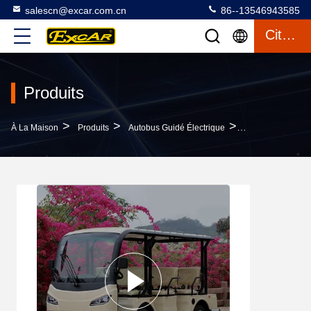
salescn@excar.com.cn
86--13546943585
Citation
Produits
>
>
>
À La Maison
Produits
Autobus Guidé Électrique
Voiture Guidée É