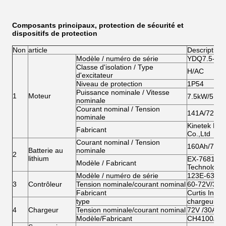
Composants principaux, protection de sécurité et
dispositifs de protection
Non
article
Description
Modèle / numéro de série
YDQ7.5-4-5
Classe d'isolation / Type
H/AC
d'excitateur
Niveau de protection
1P54
Puissance nominale / Vitesse
1
Moteur
7.5kW/5100
nominale
Courant nominal / Tension
141A/72V
nominale
Kinetek De
Fabricant
Co.,Ltd
Courant nominal / Tension
160Ah/72V
Batterie au
nominale
2
lithium
EX-768160/
Modèle / Fabricant
Technology 
Modèle / numéro de série
123E-6322/
3
Contrôleur
Tension nominale/courant nominal
60-72V/300
Fabricant
Curtis Instr
type
chargeur e
4
Chargeur
Tension nominale/courant nominal
72V /30A
Modèle/Fabricant
CH4100/Zhuh