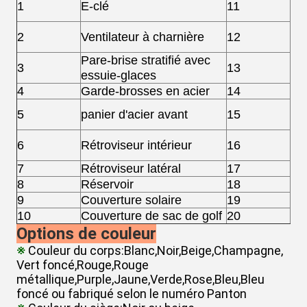
1
E-clé
11
poi
Sy
2
Ventilateur à charnière
12
de 
Pare-brise stratifié avec
3
13
Co
essuie-glaces
4
Garde-brosses en acier
14
Fr
Fr
5
panier d'acier avant
15
ro
Ca
6
Rétroviseur intérieur
16
de
7
Rétroviseur latéral
17
Bo
8
Réservoir
18
Bou
9
Couverture solaire
19
Ra
10
Couverture de sac de golf
20
Ma
Options de couleur
※
Couleur du corps:Blanc,Noir,Beige,Champagne,
Vert foncé,Rouge,Rouge
métallique,Purple,Jaune,Verde,Rose,Bleu,Bleu
foncé ou fabriqué selon le numéro Panton