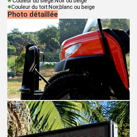
※
Couleur du siège:Noir ou beige
※
Couleur du toit:Noir,blanc ou beige
Photo détaillée