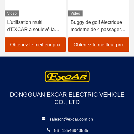
Vidéo
Vidéo
L'utilisation multi
Buggy de golf électrique
d'EXCAR a soulevé la
moderne de 4 passagers
poussette électrique de
avec batterie au lithium
golf de 6 Seater avec la
Obtenez le meilleur prix
Obtenez le meilleur prix
couleur arrière de siège
de secousse
personnalisable
DONGGUAN EXCAR ELECTRIC VEHICLE
CO., LTD
salescn@excar.com.cn
86--13546943585