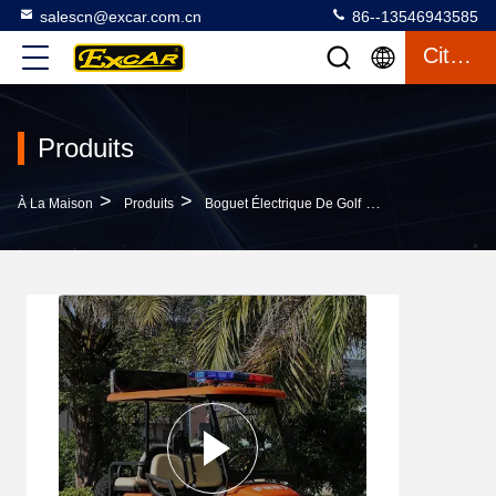
salescn@excar.com.cn
86--13546943585
Citation
Produits
>
>
>
À La Maison
Produits
Boguet Électrique De Golf
Buggy De Golf É