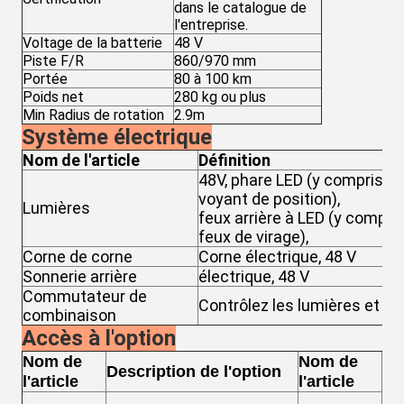
dans le catalogue de
l'entreprise.
Voltage de la batterie
48 V
Piste F/R
860/970 mm
Portée
80 à 100 km
Poids net
280 kg ou plus
Min Radius de rotation
2.9m
Système électrique
Nom de l'article
Définition
48V, phare LED (y compris le 
voyant de position),
Lumières
feux arrière à LED (y compris
feux de virage),
Corne de corne
Corne électrique, 48 V
Sonnerie arrière
électrique, 48 V
Commutateur de
Contrôlez les lumières et le 
combinaison
Accès à l'option
Nom de
Nom de
Description de l'option
De
l'article
l'article
Ce