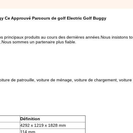
ggy Ce Approuvé Parcours de golf Electric Golf Buggy
de nos principaux produits au cours des dernières années.Nous insistons t
iot.Nous sommes un partenaire plus fiable.
voiture de patrouille, voiture de ménage, voiture de chargement, voiture ut
Définition
4292 x 1219 x 1828 mm
114 mm