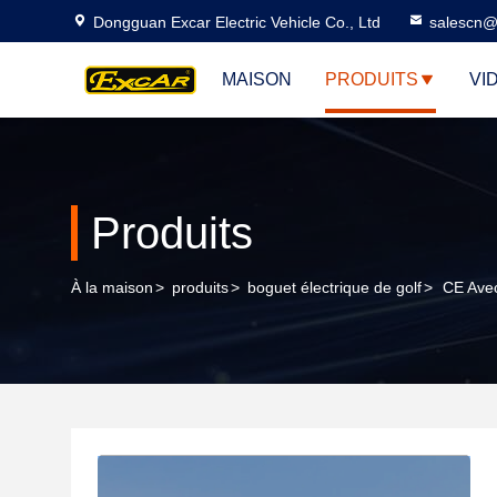
Dongguan Excar Electric Vehicle Co., Ltd
salescn@
MAISON
PRODUITS
VI
Produits
À la maison
>
produits
>
boguet électrique de golf
>
CE Avec