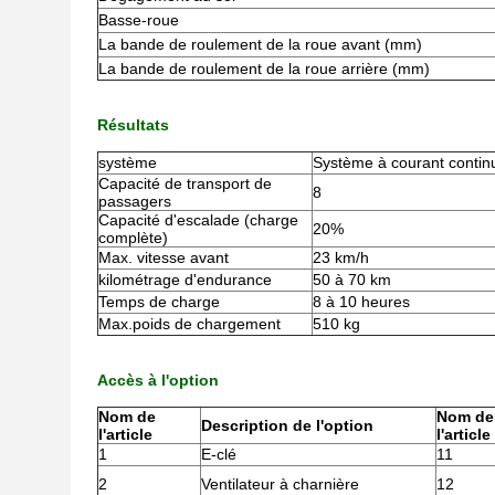
Basse-roue
La bande de roulement de la roue avant (mm)
La bande de roulement de la roue arrière (mm)
Résultats
système
Système à courant contin
Capacité de transport de
8
passagers
Capacité d'escalade (charge
20%
complète)
Max. vitesse avant
23 km/h
kilométrage d'endurance
50 à 70 km
Temps de charge
8 à 10 heures
Max.poids de chargement
510 kg
Accès à l'option
Nom de
Nom de
Description de l'option
l'article
l'article
1
E-clé
11
2
Ventilateur à charnière
12