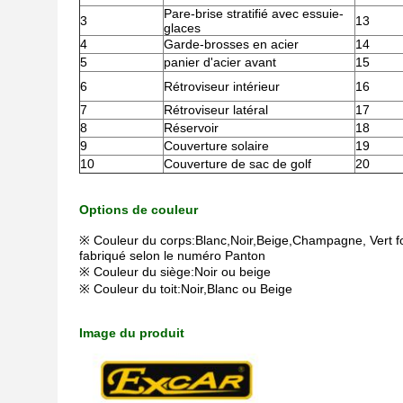
Pare-brise stratifié avec essuie-
3
13
glaces
4
Garde-brosses en acier
14
5
panier d'acier avant
15
6
Rétroviseur intérieur
16
7
Rétroviseur latéral
17
8
Réservoir
18
9
Couverture solaire
19
10
Couverture de sac de golf
20
Options de couleur
※ Couleur du corps:Blanc,Noir,Beige,Champagne, Vert 
fabriqué selon le numéro Panton
※ Couleur du siège:Noir ou beige
※ Couleur du toit:Noir,Blanc ou Beige
Image du produit