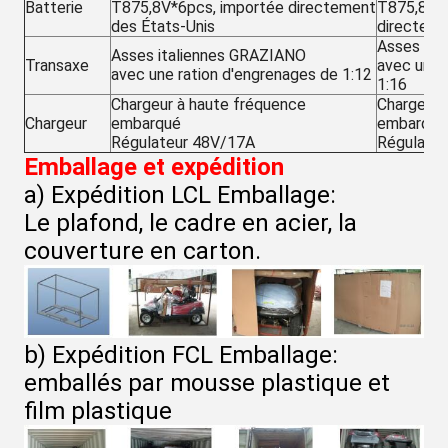
Batterie
T875,8V*6pcs, importée directement
T875,8V*6
des États-Unis
directeme
Asses ita
Asses italiennes GRAZIANO
Transaxe
avec une 
avec une ration d'engrenages de 1:12
1:16
Chargeur à haute fréquence
Chargeur 
Chargeur
embarqué
embarqué
Régulateur 48V/17A
Régulate
Emballage et expédition
a) Expédition LCL Emballage:
Le plafond, le cadre en acier, la
couverture en carton.
b) Expédition FCL Emballage:
emballés par mousse plastique et
film plastique