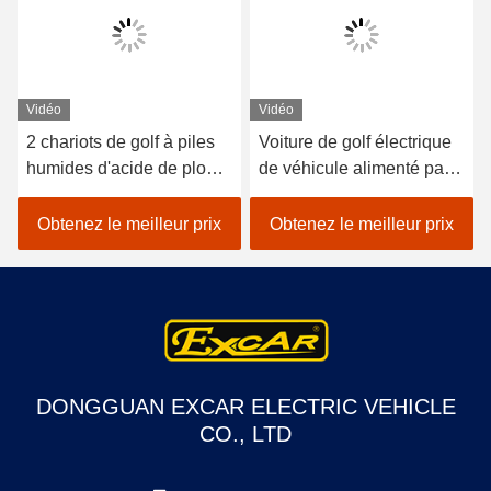
Vidéo
Vidéo
2 chariots de golf à piles
Voiture de golf électrique
humides d'acide de plomb
de véhicule alimenté par
de sièges/golf avec des
batterie au lithium 48V
erreurs électrique de
EXCAR A1S6 + 2 blanc
Obtenez le meilleur prix
Obtenez le meilleur prix
voiture
DONGGUAN EXCAR ELECTRIC VEHICLE
CO., LTD