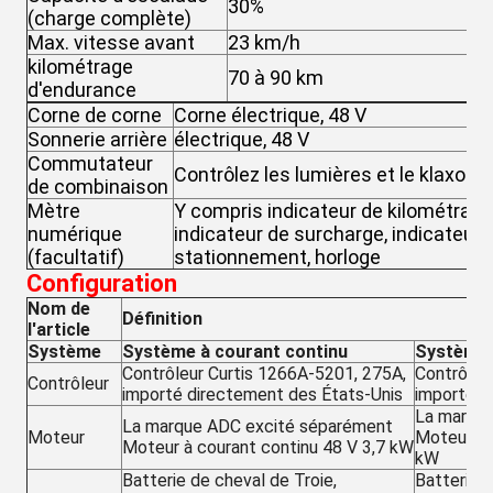
30%
3
(charge complète)
Max. vitesse avant
23 km/h
4
kilométrage
70 à 90 km
8
d'endurance
Corne de corne
Corne électrique, 48 V
Sonnerie arrière
électrique, 48 V
Commutateur
Contrôlez les lumières et le klaxon.
de combinaison
Mètre
Y compris indicateur de kilométrage,
numérique
indicateur de surcharge, indicateur d
(facultatif)
stationnement, horloge
Configuration
Nom de
Définition
l'article
Système
Système à courant continu
Système à
Contrôleur Curtis 1266A-5201, 275A,
Contrôleu
Contrôleur
importé directement des États-Unis
importé d
La marqu
La marque ADC excité séparément
Moteur
Moteur à c
Moteur à courant continu 48 V 3,7 kW
kW
Batterie de cheval de Troie,
Batterie d