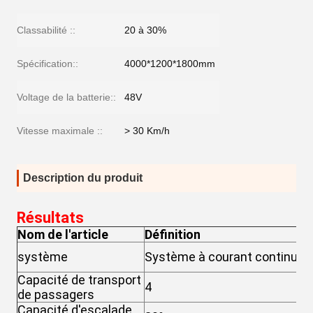
Classabilité ::
20 à 30%
Spécification::
4000*1200*1800mm
Voltage de la batterie::
48V
Vitesse maximale ::
> 30 Km/h
Description du produit
Résultats
Nom de l'article
Définition
S
système
Système à courant continu
al
Capacité de transport
4
4
de passagers
Capacité d'escalade