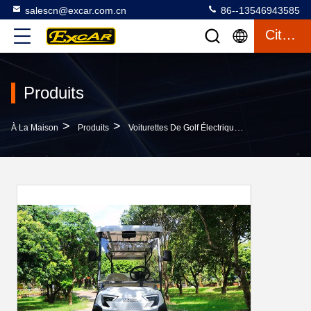
salescn@excar.com.cn
86--13546943585
Citation
Produits
>
>
>
À La Maison
Produits
Voiturettes De Golf Électriques
Excar 8 Sièg