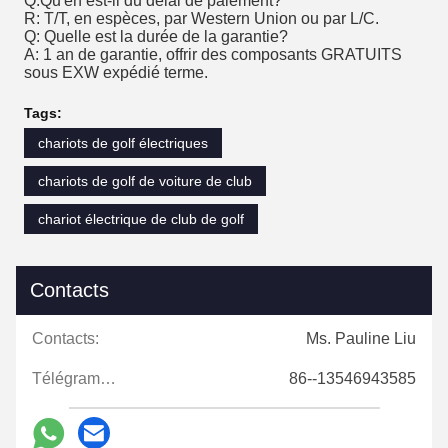
Q:Qu'en est-il du délai de paiement?
R: T/T, en espèces, par Western Union ou par L/C.
Q: Quelle est la durée de la garantie?
A: 1 an de garantie, offrir des composants GRATUITS
sous EXW expédié terme.
Tags:
chariots de golf électriques
chariots de golf de voiture de club
chariot électrique de club de golf
Contacts
Contacts:
Ms. Pauline Liu
Télégramme:
86--13546943585