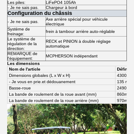
Les piles:
LiFePO4 105Ah
- Je ne sais pas.
Chargeur à bord
Configuration du châssis
Axe arrière spécial pour véhicule
- Je ne sais pas.
électrique
Système de
frein à tambour arrière auto-réglable
freinage:
Le système de
RECK et PINION à double réglage
régulation de la
automatique
direction:
REMARQUE de
MCPHERSON indépendant
l'équipement:
Les dimensions
Nom de l'article
Définiti
Dimensions globales (
L x W x H)
4300
x
12
- Je vous en prie.
et dédouanement
135 mm
Basse-roue
2490 m
La bande de roulement de la roue avant (mm)
8
60
mm
La bande de roulement de la roue arrière (mm)
97
0
mm