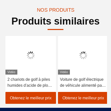
NOS PRODUITS
Produits similaires
Vidéo
Vidéo
2 chariots de golf à piles
Voiture de golf électrique
humides d'acide de plomb
de véhicule alimenté par
de sièges/golf avec des
batterie au lithium 48V
erreurs électrique de
EXCAR A1S6 + 2 blanc
Obtenez le meilleur prix
Obtenez le meilleur prix
voiture