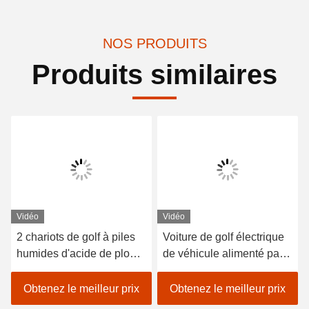
NOS PRODUITS
Produits similaires
Vidéo
Vidéo
2 chariots de golf à piles
Voiture de golf électrique
humides d'acide de plomb
de véhicule alimenté par
de sièges/golf avec des
batterie au lithium 48V
erreurs électrique de
EXCAR A1S6 + 2 blanc
Obtenez le meilleur prix
Obtenez le meilleur prix
voiture