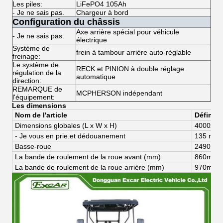
Les piles:
LiFePO4 105Ah
- Je ne sais pas.
Chargeur à bord
Configuration du châssis
Axe arrière spécial pour véhicule
- Je ne sais pas.
électrique
Système de
frein à tambour arrière auto-réglable
freinage:
Le système de
RECK et PINION à double réglage
régulation de la
automatique
direction:
REMARQUE de
MCPHERSON indépendant
l'équipement:
Les dimensions
Nom de l'article
Définiti
Dimensions globales (
L x W x H)
4000
x
12
- Je vous en prie.
et dédouanement
135 mm
Basse-roue
2490 m
La bande de roulement de la roue avant (mm)
8
60
mm
La bande de roulement de la roue arrière (mm)
97
0
mm