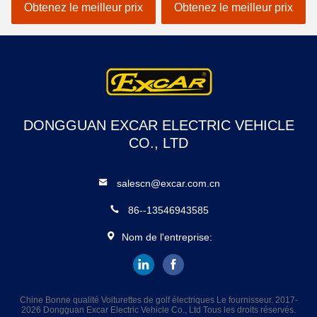
erreurs électrique de
EXCAR A1S6 + 2 blanc
Obtenez le meilleur prix
Obtenez le meilleur prix
voiture
DONGGUAN EXCAR ELECTRIC VEHICLE
CO., LTD
salescn@excar.com.cn
86--13546943585
Nom de l'entreprise:
Chine Bonne qualité Voiturettes de golf électriques Le fournisseur. 2017-
2026 Dongguan Excar Electric Vehicle Co., Ltd Tous les droits réservés.