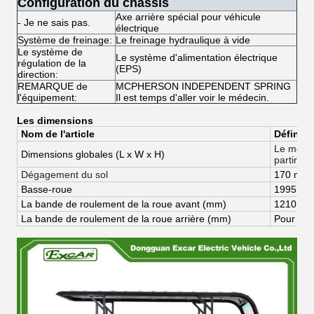
Configuration du châssis
Axe arrière spécial pour véhicule
- Je ne sais pas.
électrique
Système de freinage:
Le freinage hydraulique à vide
Le système de
Le système d'alimentation électrique
régulation de la
(EPS)
direction:
REMARQUE de
MCPHERSON INDEPENDENT SPRING
l'équipement:
Il est temps d'aller voir le médecin.
Les dimensions
Nom de l'article
Définiti
Le montan
Dimensions globales (
L x W x H)
partir de
Dégagement du sol
170 mm
Basse-roue
1995 m
La bande de roulement de la roue avant (mm)
1210 m
La bande de roulement de la roue arrière (mm)
Pour les