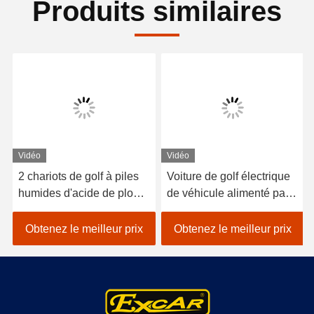
Produits similaires
Vidéo
Vidéo
2 chariots de golf à piles
Voiture de golf électrique
humides d'acide de plomb
de véhicule alimenté par
de sièges/golf avec des
batterie au lithium 48V
erreurs électrique de
EXCAR A1S6 + 2 blanc
Obtenez le meilleur prix
Obtenez le meilleur prix
voiture