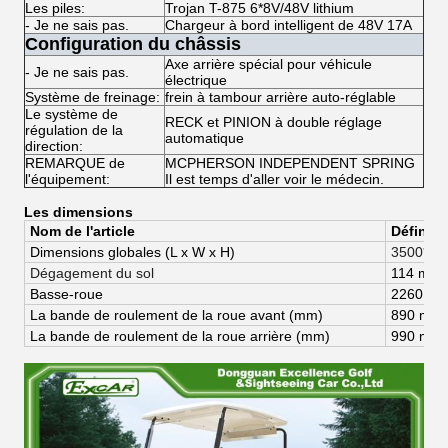
Les piles:
Trojan T-875 6*8V/48V lithium
- Je ne sais pas.
Chargeur à bord intelligent de 48V 17A
Configuration du châssis
Axe arrière spécial pour véhicule
- Je ne sais pas.
électrique
Système de freinage:
frein à tambour arrière auto-réglable
Le système de
RECK et PINION à double réglage
régulation de la
automatique
direction:
REMARQUE de
MCPHERSON INDEPENDENT SPRING
l'équipement:
Il est temps d'aller voir le médecin.
Les dimensions
Nom de l'article
Définiti
Dimensions globales (
L x W x H)
3500*11
Dégagement du sol
114 mm
Basse-roue
2260 m
La bande de roulement de la roue avant (mm)
890 mm
La bande de roulement de la roue arrière (mm)
990 mm