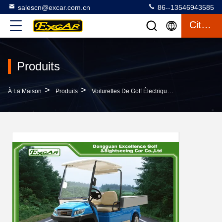
salescn@excar.com.cn
86--13546943585
Citation
Produits
>
>
>
À La Maison
Produits
Voiturettes De Golf Électriques
Couleur Opt