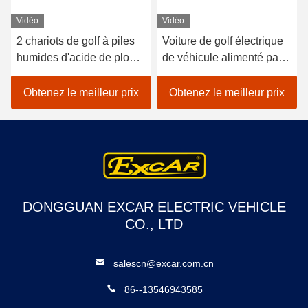
Vidéo
Vidéo
2 chariots de golf à piles
Voiture de golf électrique
humides d'acide de plomb
de véhicule alimenté par
de sièges/golf avec des
batterie au lithium 48V
erreurs électrique de
EXCAR A1S6 + 2 blanc
Obtenez le meilleur prix
Obtenez le meilleur prix
voiture
DONGGUAN EXCAR ELECTRIC VEHICLE
CO., LTD
salescn@excar.com.cn
86--13546943585