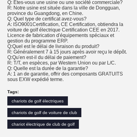
Q: Êtes-vous une usine ou une société commerciale?
R: Notre usine est située dans la ville de Dongguan,
province du Guangdong, en Chine.
Q: Quel type de certificat avez-vous?
A: ISO9001Certification, CE Certification, obtiendra la
voiture de golf électrique Certification CEE en 2017.
Licence de fabrication d'équipements spéciaux et
gestion du programme ERP.
Q:Quel est le délai de livraison du produit?
R: Généralement 7 à 15 jours après avoir reçu le dépôt.
Q:Qu'en est-il du délai de paiement?
R: T/T, en espèces, par Western Union ou par L/C.
Q: Quelle est la durée de la garantie?
A: 1 an de garantie, offrir des composants GRATUITS
sous EXW expédié terme.
Tags:
chariots de golf électriques
chariots de golf de voiture de club
chariot électrique de club de golf