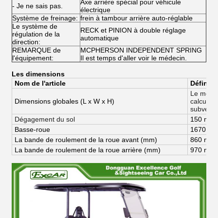
Axe arrière spécial pour véhicule
- Je ne sais pas.
électrique
Système de freinage:
frein à tambour arrière auto-réglable
Le système de
RECK et PINION à double réglage
régulation de la
automatique
direction:
REMARQUE de
MCPHERSON INDEPENDENT SPRING
l'équipement:
Il est temps d'aller voir le médecin.
Les dimensions
Nom de l'article
Définiti
Le monta
Dimensions globales (
L x W x H)
calculé e
subventi
Dégagement du sol
150 mm
Basse-roue
1670 m
La bande de roulement de la roue avant (mm)
860 mm
La bande de roulement de la roue arrière (mm)
970 mm