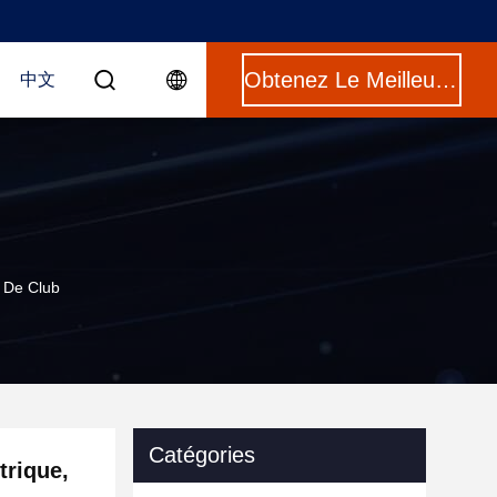
Obtenez Le Meilleur Prix
中文
e De Club
Catégories
trique,