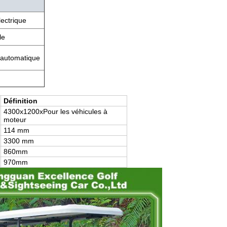
lectrique
le
 automatique
Définition
4300
x
1200
x
Pour les véhicules à
moteur
114 mm
3300 mm
8
60
mm
97
0
mm