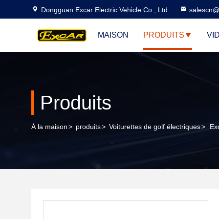
Dongguan Excar Electric Vehicle Co., Ltd
salescn@
MAISON
PRODUITS
VI
Produits
À la maison
>
produits
>
Voiturettes de golf électriques
>
Exc